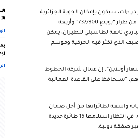
الإ
جراءات، سيكون بإمكان الجوية الجزائرية
الأ
تعزيز أسطولها الجوي بـ15 طائرة، 7 منها من طراز “بوينغ 737/800” وأربعة
الو
Q200” من طراز بومباردي تابعة لطاسيلي للطيران، يمكن
صيف الذي تكثر فيه الحركية وموسم
بعد
زيد
الر
لنهار أونلاين”، إن عمال شركة الخطوط
م، “سنحافظ على القاعدة العمالية
يانة واسعة لطائراتها من أجل ضمان
برمجة أكبر عدد ممكن من الرحلات الجوية. في انتظار استلامها 15 طائرة جديدة
بر صفقة دولية.