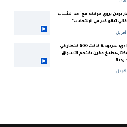
ر بودن يروي موقفه مع أحد الشباب
 قالي تبانو غير في الإنتخابات"
الوادي: بمردودية فاقت 600 قنطار في
كتار..بطيخ مقرن يقتحم الأسواق
ارجية