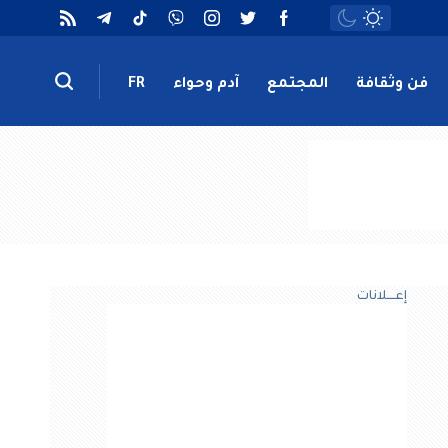
فن وثقافة
المجتمع
آدم وحواء
FR
إعــــلانات