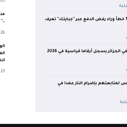
03 ماي
منذ
الضرائب تحذر.. 17 خطأ وراء رفض الدفع عبر "جبايتك" تعرف
.."
26 أفريل
ي الجزائر يسجل أرقاما قياسية في 2026
اله
الخ
23 أفريل
س لمتابعتهم بإضرام النار عمدا في