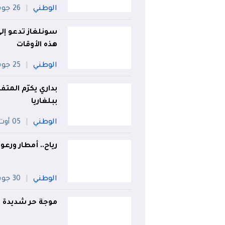
الوطني
26 جويلية
سونلغاز تدعو إل
هذه الأوقات
الوطني
25 جويلية
بداري يكرّم المت
ببلغاريا
الوطني
05 أوت
رياح.. أمطار ورعو
الوطني
30 جويلية
موجة حر شديدة تض