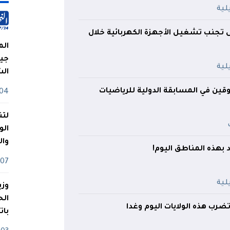
ى تجنب تشغيل الأجهزة الكهربائية خلال
الم
جيش
ال
فوقين في المسابقة الدولية للرياضيات
04 أوت
لتن
الو
وا
د بهذه المناطق اليوم!
07 ماي
وزي
رب هذه الولايات اليوم وغدا
بات