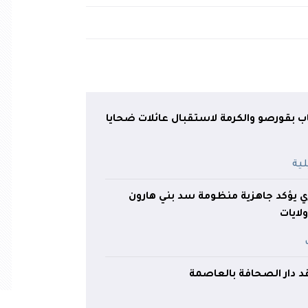
 بقورصو والكرمة لاستقبال عائلات ضحايا
لري يؤكد جاهزية منظومة سد بني هارون
قد دار الصحافة بالعاصمة