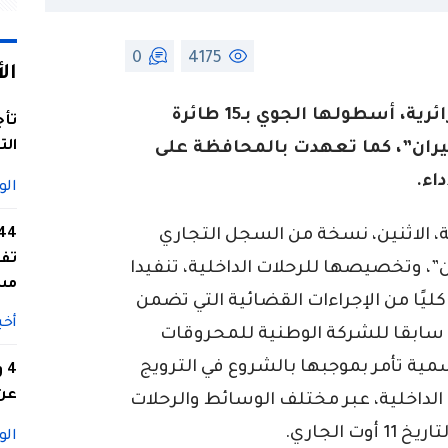
0
4175
ال
عززت إدارة شركة الخطوط الجوية الجزائرية، أسطولها الجوي بـ15 طائرة
تأج
الت
ران”، كما تعهدت بالمحافظة على
اء.
الو
 الاثنين، نسخة من السجل التجاري
تفا
، وتخصيصها للرحلات الداخلية، تنفيدا
مس
يًا من الإجراءات القضائية التي تضمن
أخب
سابقا للشركة الوطنية للمحروقات
ية تأمر بموجبها بالشروع في الترويج
4
عن 
 الداخلية، عبر مختلف الوسائط والرحلات
 الجاري.
الو