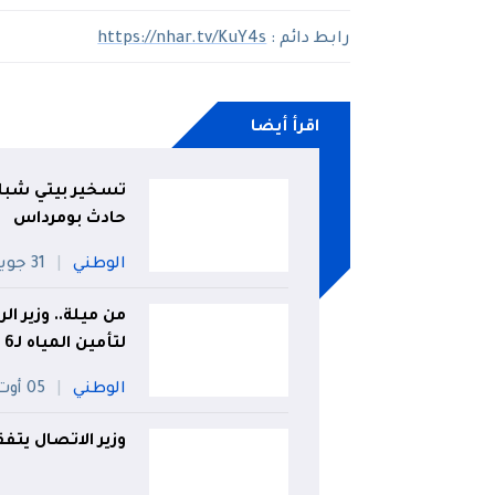
رابط دائم :
https://nhar.tv/KuY4s
اقرأ أيضا
تسخير بيتي شباب
حادث بومرداس
الوطني
31 جويلية
من ميلة.. وزير ا
لتأمين المياه لـ6 ولايات
الوطني
05 أوت
وزير الاتصال يتف