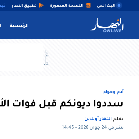
البث الحي
النسخة المصورة
تطبيق النهار
الرئيسية
ا
إعــــلانات
آدم وحواء
سددوا ديونكم قبل فوات الأ
بقلم
النهار أونلاين
نشر في 24 جوان 2026 - 14:45