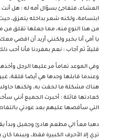
العشاء، فتفاجئ بسؤال أمه له : هل أنت
ابتسامة، ولكنه شعر بداخله يتمزق، حيث 
من هذا النوع منه، مما جعلها تقلق من 
يا أمي أنا بخير ولكنني أريد أن اقضي مع
قليلاً ثم أجاب : نعم بمفردنا فأنا أحب ذلك 
وفي الموعد تماماً مر عليها الرجل وأخ
وعندما قابلها وجدها هي أيضا قلقة، غي
هناك مشكلة ما لحقت به، ولكنها حاولت
كعادتها قائلة : أخبرت الجميع أنني سأخرج
التي سأقصها عليهم بعد عودتي بالتفاصي
دهبا معاً الي مطعم هادئ وجميل وبدأ يقر
تري إلا الأحرف الكبيرة فقط، وبينما كان