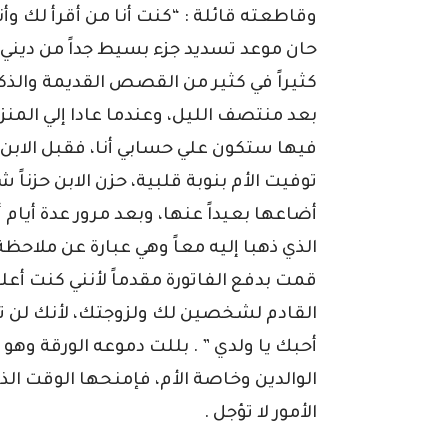
وقاطعته قائلة : “كنت أنا من أقرأ لك وأ
حان موعد تسديد جزء بسيط جداً من ديني تج
كثيراً في كثير من القصص القديمة والذكر
بعد منتصف الليل، وعندما عادا إلي المنزل 
فيها ستكون علي حسابي أنا، فقبل الابن ي
توفيت الأم بنوبة قلبية، حزن الابن حزناً شد
أضاعها بعيداً عنها، وبعد مرور عدة أيام
الذي ذهبا إليه معاً وهي عبارة عن ملاح
قمت بدفع الفاتورة مقدماً لأنني كنت أع
القادم لشخصين لك ولزوجتك، لأنك لن تق
أحبك يا ولدي ” . بللت دموعه الورقة وهو 
الوالدين وخاصة الأم، فإمنحها الوقت ال
الأمور لا تؤجل .