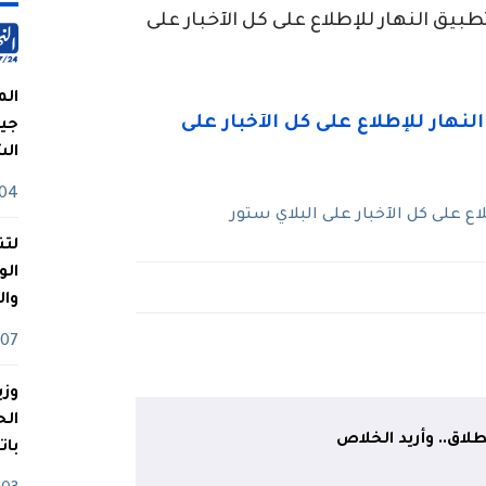
ق النهار للإطلاع على كل الآخبار على
الم
جيش
ال
04 أوت
 على كل الآخبار على البلاي ستور
لتن
الو
وا
07 ماي
وزي
لاق.. وأريد الخلاص
بات