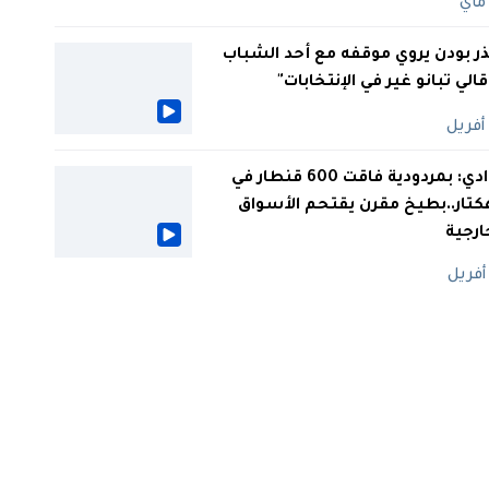
ر بودن يروي موقفه مع أحد الشباب
 قالي تبانو غير في الإنتخابات"
الوادي: بمردودية فاقت 600 قنطار في
كتار..بطيخ مقرن يقتحم الأسواق
ارجية