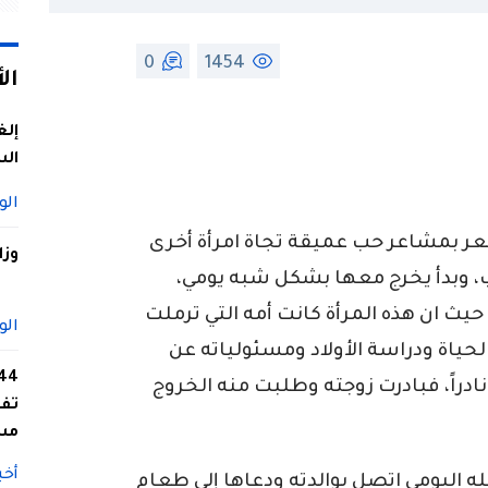
0
1454
ال
إلغ
الس
الو
الزوج يشعر بمشاعر حب عميقة تجاة امرأة أخرى
وزا
لحب، وبدأ يخرج معها بشكل شبه يومي،
حيث ان هذه المرأة كانت أمه التي ترملت
الو
 والحياة ودراسة الأولاد ومسئولياته عن
 نادراً، فبادرت زوجته وطلبت منه الخروج
تفا
مس
أخب
له اليومي اتصل بوالدته ودعاها إلي طعام