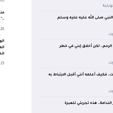
03 ماي
منذ
 النبي صلى الله عليه عليه وسلم
.."
26 أفريل
الرحم.. لكن أخلاق إبني في خطر
اله
الخ
23 أفريل
.. فكيف أعلمه أنني أقبل الارتباط به
 الندامة.. هذه تجربتي للعبرة