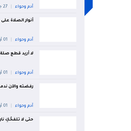
آدم وحواء
27 جويلية
أنوار الصلاة على
آدم وحواء
01 أوت
لا أريد قطع صلة 
آدم وحواء
01 أوت
رفضته والآن ندمت
آدم وحواء
01 أوت
حتى لا تلفحُكِ نار