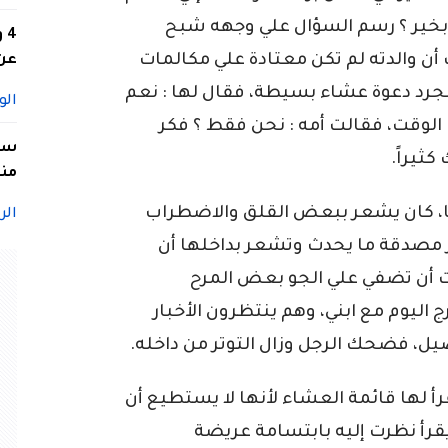
 بخير ؟ رسم السؤال علي وجهه شبح
4
أن والدته لم تكن معتادة علي مكالمات
عن 
مجرد دعوة عشاء بسيطة، فقال لها : نعم
الو
ك الوقت، فقالت أمه : نحن فقط ؟ فكر
سيد
كثيراً.
منا
ذها، كان يشعر ببعض القلق والاضطراب
الر
ر مصدقة ما يحدث وتشعر بداخلها أن
 أن تضفي علي الجو بعض المرح
 اليوم مع ابني، وهم ينتظرون الأخبار
ل، فضحك الرجل وزال التوتر من داخله.
أ لها قائمة العشاء لأنها لا يستطيع أن
 يقرأ نظرت إليه بابتسامة عريضة