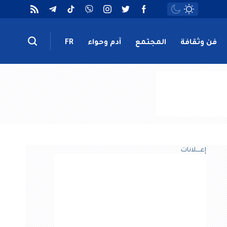
فن وثقافة
المجتمع
آدم وحواء
FR
إعــــلانات