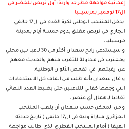
إمكانية مواجهة قطر جد واردة: أول تربص للخضر في
ال17 نوفمبر بمرسيليا
يدخل المنتخب الوطني لكرة القدم في ال17 جانفي
الجاري في تربص مغلق يدوم خمسة أيام بمدينة
مرسيليا.
و سيستدعي رابح سعدان أكثر من 30 لاعبا بين محلي
ومغترب في محاولة للتقرب منهم والحديث معهم
عن رغبتهم في تقمص الألوان الوطنية.
و قال سعدان بأنه طلب من الفاف كل الاستدعاءات
التي وجهها كفالي لللاعبين حتى يضبط العدد النهائي
تفاديا لإهمال أي عنصر .
و من الممكن حسب سعدان أن يلعب المنتخب
الجزائري مباراة ودية في ال17 جانفي ( تاريخ حددته
الفيفا ) أمام المنتخب القطري الذي طالب مواجهة