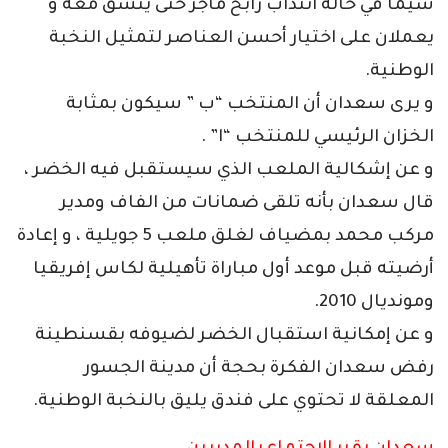
سيما في حالة انتداب رابح ماجر حتى ينسق معه و
يعملان على اختيار أحسن العناصر لتمثيل النخبة
الوطنية.
و يرى سعدان أن المنتخب “ب ” سيكون بمثابة
الخزان الرئيسي للمنتخب “ا” .
و عن إشكالية الملعب الذي سيستقبل فيه الخضر ،
قال سعدان بأنه تلقى ضمانات من الفاف ومدير
مركب محمد بمضياف لغلق ملعب 5 جويلية ، و إعادة
أرضيته قبل موعد أول مباراة تأهيلية لكاس إفريقيا
ومونديال 2010.
و عن إمكانية استقبال الخضر لضيوفه بقسنطينة
رفض سعدان الفكرة بحجة أن مدينة الجسور
المعلقة لا تحتوي على فندق يليق بالنخبة الوطنية.