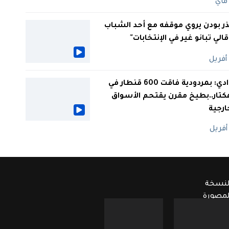
ر بودن يروي موقفه مع أحد الشباب
 قالي تبانو غير في الإنتخابات"
الوادي: بمردودية فاقت 600 قنطار في
كتار..بطيخ مقرن يقتحم الأسواق
ارجية
لنسخة
لمصورة