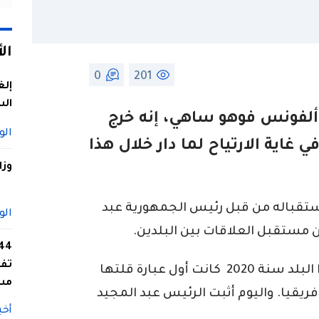
ال
0
201
إلغ
الس
ألفونس فوهو ساهي، إنه خرج
الو
غاية الارتياح لما دار خلال هذا
وزا
تقباله من قبل رئيس الجمهورية عبد
الو
ن مستقبل العلاقات بين البلدين.
تفا
واشار في تصريحه “عندما وصلت إلى هذا البلد سنة 2020 كانت أول عبارة قلتها
مس
افريقيا. واليوم أثبت الرئيس عبد المجيد
أخب