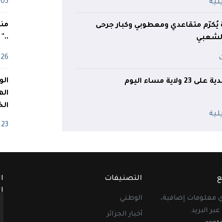
03 ماي
منذ
يُكرّم متقاعدي ومعطوبي وكبار جرحى
.."
لشعبي
26 أفريل
اية مساء اليوم
اله
الخ
23 أفريل
ع
التصنيفات
ا
ا
أي معلومات إضافية،
الوطني
عبر البريد
أخبار الجزائر