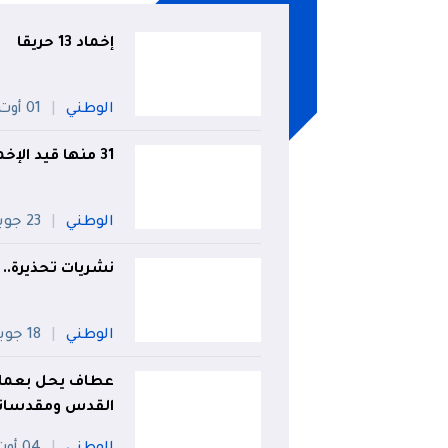
إخماد 13 حريقا
الوطني
01 أوت
31 منها قيد الإخماد.. تسجيل 138 حريقا خلال يوم واحد!
الوطني
23 جويلية
نشريات تحذيرة.. 
الوطني
18 جويلية
عطاف يحل بعمان 
القدس ومقدسات