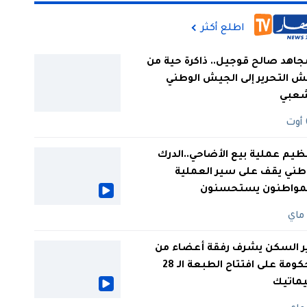
اطلع أكثر
جاهد صالح قوجيل.. ذاكرة حية من
 التحرير إلى الجيش الوطني
شعبي
ظيم عملية بيع الأضاحي..الدرك
طني يقف على سير العملية
لمواطنون يستحسنون
ر السكن يشرف رفقة أعضاء من
الحكومة على افتتاح الطبعة الـ 28
يماتيك