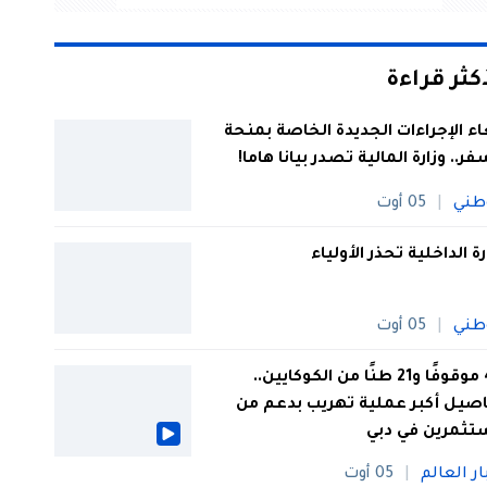
أكثر قراءة
اء الإجراءات الجديدة الخاصة بمنحة
فر.. وزارة المالية تصدر بيانا هاما!
طني
05 أوت
رة الداخلية تحذر الأولياء
طني
05 أوت
44 موقوفًا و21 طنًا من الكوكايين..
صيل أكبر عملية تهريب بدعم من
تثمرين في دبي
ار العالم
05 أوت