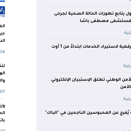
لأول يتابع تطورات الحالة الصحية لجرحى
بمستشفى مصطفى باشا
الم
جيش
ال
إطلاق المنصة الرقمية لاستيراد الخدمات ابتداءً من 1 أوت
04 أوت
لتن
الو
للأمن الوطني تطلق الإستبيان الإلكتروني
وا
لأمن
07 ماي
وزي
يُفرج عن المحبوسين الناجحين في "الباك"
بات