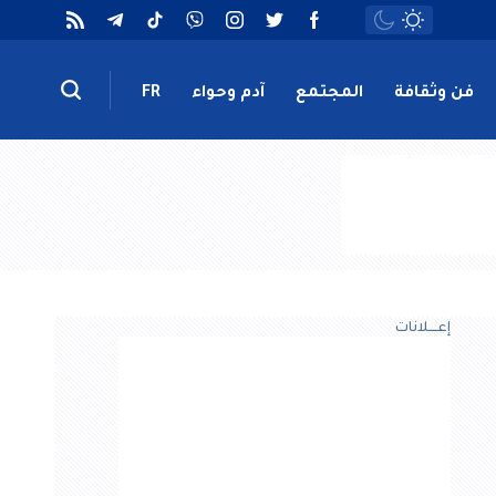
فن وثقافة
المجتمع
آدم وحواء
FR
إعــــلانات