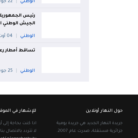
الوطني
22 جويلية
رئيس الجمهورية 
الجيش الوطني ا
الوطني
04 أوت
تساقط أمطار رعدية على 23 ول
الوطني
25 جويلية
حول النهار أونلاين
للإشهار في الموق
جريدة النهار الجديد هي جريدة يومية
اذا كنت بحاجة إلى 
جزائرية مستقلة، صدرت عام 2007.
لا تتردد بالاتصال بنا 