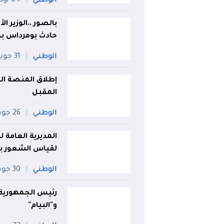
الوطني
04 أوت
بالصور ..الوزير ا
حادث بومرداس 
الوطني
31 جويلية
المقبل
الوطني
26 جويلية
المديرية العامة 
لقياس الشعور با
الوطني
30 جويلية
رئيس الجمهورية 
و"البيام"