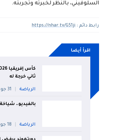
السلوفيني، بالنظر لخبرته وتجربته.
رابط دائم :
https://nhar.tv/G51ji
اقرأ أيضا
ثاني خرجة له
الرياضة
31 جويلية
بالفيديو.. شياخ
الرياضة
18 جويلية
دورتموند يرفض ا