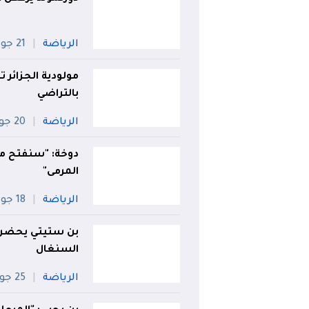
الرياضة
21 جويلية
مولودية الجزائر
بالتراضي
الرياضة
20 جويلية
دوخة: "سنفتح مش
المرمى"
الرياضة
18 جويلية
بن ستيتي يحضر 
السنغال
الرياضة
25 جويلية