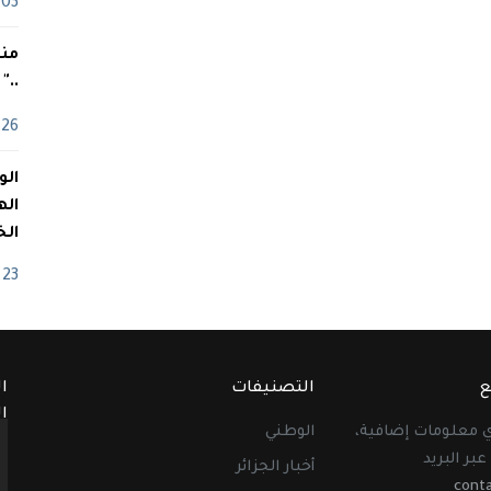
03 ماي
منذ
.."
26 أفريل
اله
الخ
23 أفريل
ع
التصنيفات
ا
ا
أي معلومات إضافية،
الوطني
عبر البريد
أخبار الجزائر
cont