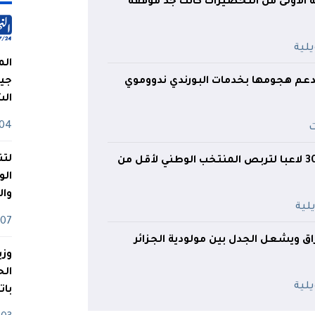
ة الأولى من التحضيرات كانت جد موفقة"
الم
تدعم هجومها بخدمات البورندي ندووموي
جيش
ال
04 أوت
لتن
غيموز يستدعي 30 لاعبا لتربص المنتخب الوطني لأقل من
الو
وا
07 ماي
راق ويشعل الجدل بين مولودية الجزائر
وزي
بات