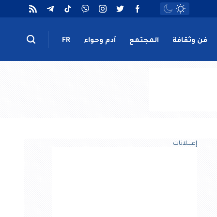
فن وثقافة
المجتمع
آدم وحواء
FR
إعــــلانات