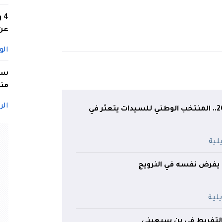
4
عن 
الو
سيد
منا
الر
كأس إفريقيا 2026.. المنتخب الوطني للسيدات يتعثر في
ة يفرض نفسه في النرويج
لتفريط في بن سبعيني