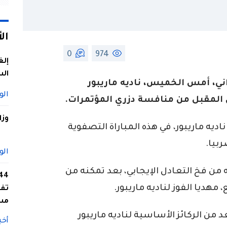
ال
0
974
إلغ
الس
اني، أمس الخميس، ناديه ماريبور
الو
ي المقبل من منافسة دزري المؤتمرات.
وزا
ه ماريبور، في هذه المباراة التصفوية
بيا.
الو
 من فخ التعادل الإيجابي، بعد تمكنه من
هديا الفوز لناديه ماريبور.
تفا
مس
هلال سوداني (37 عاما)، يعد من الركائز الأساسية لناديه ماريبور
أخب