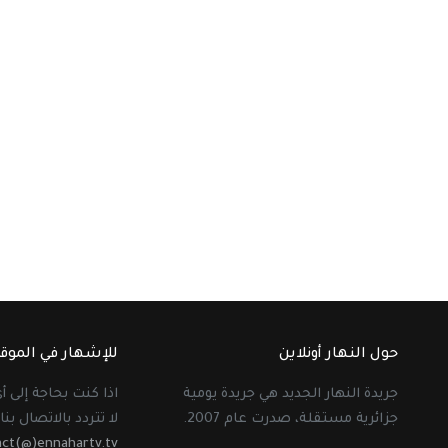
حول النهار أونلاين
للإشهار في الموق
جريدة النهار الجديد هي جريدة يومية
اذا كنت بحاجة إلى 
جزائرية مستقلة، صدرت عام 2007.
لا تتردد بالاتصال بنا 
act(@)ennahartv.tv