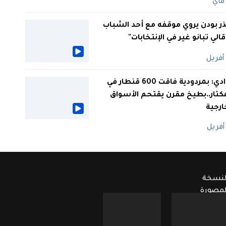
ر بودن يروي موقفه مع أحد الشباب
 قالي تبانو غير في الإنتخابات"
الوادي: بمردودية فاقت 600 قنطار في
كتار..بطيخ مقرن يقتحم الأسواق
ارجية
لنسخة
لمصورة