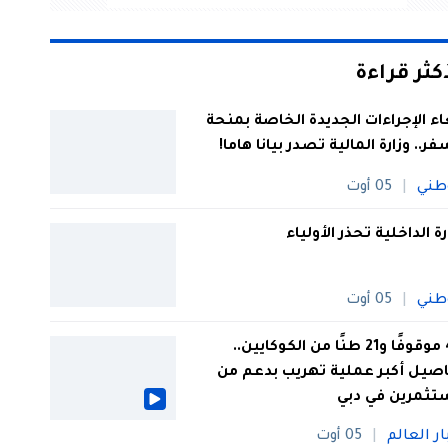
أكثر قراءة
اء الإجراءات الجديدة الخاصة بمنحة
فر.. وزارة المالية تصدر بيانا هاما!
طني
05 أوت
رة الداخلية تحذر الأولياء
طني
05 أوت
44 موقوفًا و21 طنًا من الكوكايين..
صيل أكبر عملية تهريب بدعم من
تثمرين في دبي
ار العالم
05 أوت