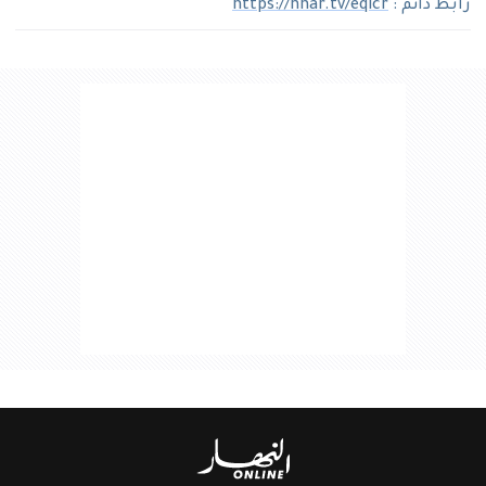
رابط دائم :
https://nhar.tv/eqlcr