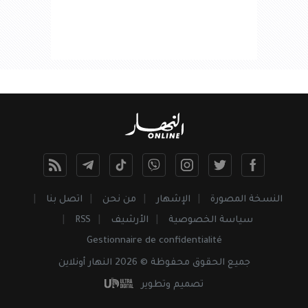
النسخة المصورة
الإشهار
من نحن
اتصل بنا
سياسة الخصوصية
الأرشيف
RSS
Gestionnaire de confidentialité
جميع
الحقوق
محفوظة © 2026 النهار أونلاين
تصميم وتطوير