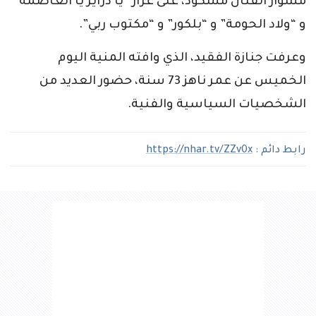
مشوار الفنان مسكود، على غرار “يا دزاير يا العاصمة”
و “ولاد الحومة” و “بلكور” و “مكتوب ربي”.
وعرفت جنازة الفقيد، الذي وافته المنية اليوم
الخميس عن عمر ناهز 73 سنة، حضور العديد من
الشخصيات السياسية والفنية.
رابط دائم :
https://nhar.tv/ZZv0x