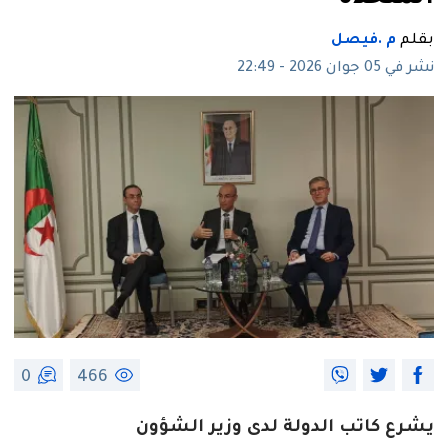
بقلم
م .فيصل
نشر في 05 جوان 2026 - 22:49
0
466
يشرع كاتب الدولة لدى وزير الشؤون