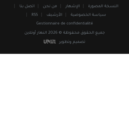
النسخة المصورة
الإشهار
من نحن
اتصل بنا
سياسة الخصوصية
الأرشيف
RSS
Gestionnaire de confidentialité
جميع
الحقوق
محفوظة © 2026 النهار أونلاين
تصميم وتطوير