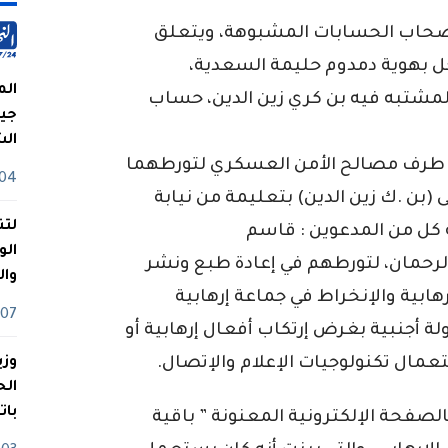
 أصحاب الحسابات المشبوهة، ويتعلق
ل بهوية دمدوم حليمة السعدية،
الم
مشتبه فيه بن كري زين الدين، حساب
جيش
ال
ن طرف مصالح الأمن العسكري لتورطهما
04 أوت
(بن .ك زين الدين) بتعليمة من نيابة
لتن
 كل من المدعوين : قاسم
الو
لرحمان، لتورطهم في إعادة طبع ونشر
وا
بية والإنخراط في جماعة إرهابية
07 ماي
لة أجنبية بغرض إرتكاب أفعال إرهابية أو
ستعمال تكنولوجيات الإعلام والإتصال.
وزي
بات
لصفحة الإلكترونية المعنونة ” باقية