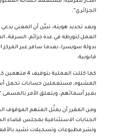
أفكار تطرفية. مستعملا حسابه المعنون 
الجزائري”.
وبعد تحديد هويته، تبيّن أن المعني يدع
العمل لتورطه في عدة جرائم، السرقة، ا
بدولة سويسرا، بعدما سافر عبر المركز ا
قانونية.
كما كللت العملية
المشبوه، مستعملين حسابات تحمل أسم
بغير أسمائهم، ويتعلق الأمر بالمسمى “ب.ك
ومن المقرر أن يمثُل المتهم الموقوف ال
الجنايات الاستئنافية بمجلس قضاء الجزا
ونشر مطبوعات وتسجيلات تشيد بالأفعال 