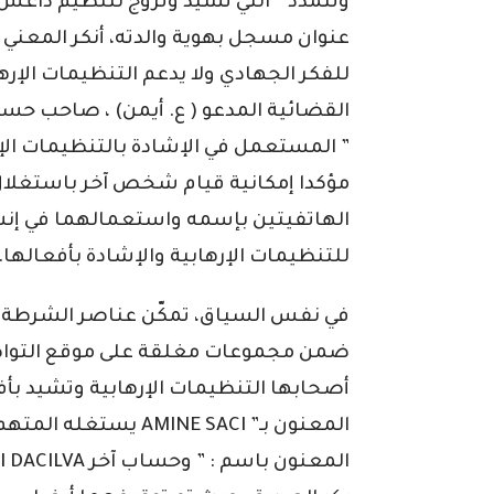
وتتمدد ” التي تشيد وتروج لتنظيم داعش ا
عنوان مسجل بهوية والدته، أنكر المعني ع
للفكر الجهادي ولا يدعم التنظيمات الإ
القضائية المدعو ( ع. أيمن) ، صاحب حساب
” المستعمل في الإشادة بالتنظيمات الإر
مؤكدا إمكانية قيام شخص آخر باستغلال
الهاتفيتين بإسمه واستعمالهما في إنش
للتنظيمات الإرهابية والإشادة بأفعالها.
في نفس السياق، تمكّن عناصر الشرطة 
ضمن مجموعات مغلقة على موقع التواص
أصحابها التنظيمات الإرهابية وتشيد بأف
المعنون بـ” AMINE SACI