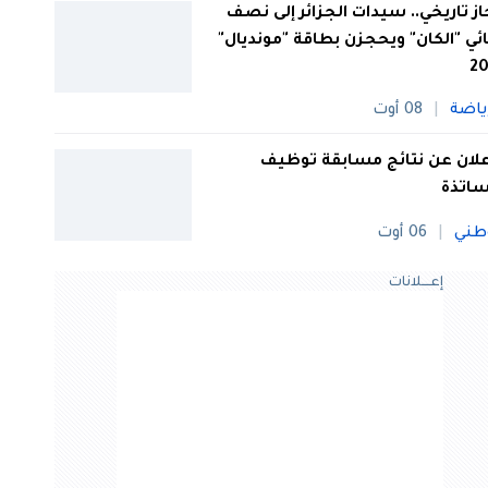
از تاريخي.. سيدات الجزائر إلى نصف
ئي "الكان" ويحجزن بطاقة "مونديال"
20
ياضة
08 أوت
علان عن نتائج مسابقة توظيف
ساتذة
طني
06 أوت
إعــــلانات