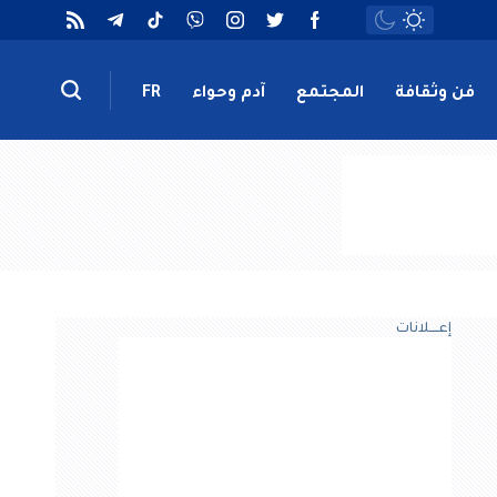
فن وثقافة
المجتمع
آدم وحواء
FR
إعــــلانات