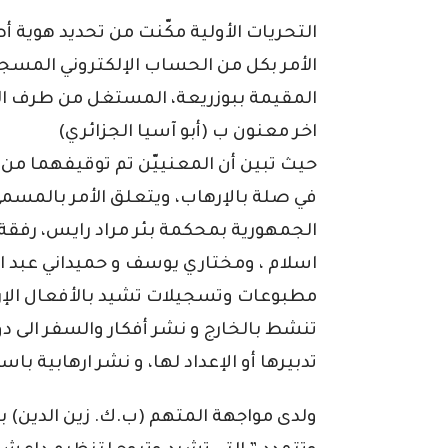
التحريات الأولية مكّنت من تحديد هوية
الأمر بكل من الحساب الإلكتروني المسج
المقيمة ببوزريعة، المستغل من طرف ال
اخر معنون ب (أبو آسيا الجزائري)
حيث تبين أن المعنييّن تم توقيفهما م
في صلة بالإرهاب، ويتعلق الأمر بالمسمى 
الجمهورية بمحكمة بئر مراد رايس، رفقة
اسلام ، ومختاري يوسف و حميداني عبد ا
مطبوعات وتسجيلات تشيد بالأفعال الإرها
تنشط بالخارج و نشر أفكار والسفر الى دو
تدبيرها أو الإعداد لها، و نشر ارهابية با
ولدى مواجهة المتهم (ب.ك. زين الدين) با