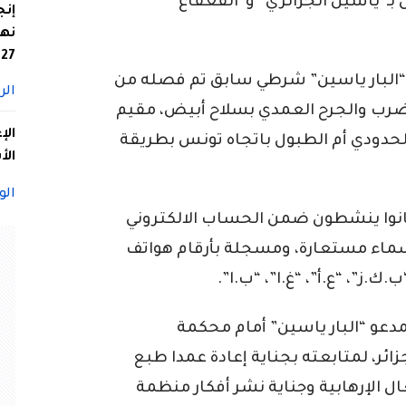
بـ”ياسين الجزائري” و”القعقاع
إنج
نها
27
ى “البار ياسين” شرطي سابق تم فصله من
الر
لضرب والجرح العمدي بسلاح أبيض، مقيم
الإ
لحدودي أم الطبول باتجاه تونس بطريقة
الأ
الو
 بتوقيف 4 متهمين كانوا ينشطون ضمن الحساب الالكتروني
اء مستعارة، ومسجلة بأرقام هواتف
.ز”، “ع.أ”، “غ.ا”، “ب.ا”.
مدعو “البار ياسين” أمام محكمة
ئر، لمتابعته بجناية إعادة عمدا طبع
الإرهابية وجناية نشر أفكار منظمة