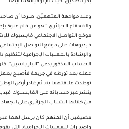
بكر الصديق. حيث تم توقيفهما أيضا.
وعند مواجهة المتهميّن، صرحا أن صاحب
والقعقاع الجزائري ” هو من قام عنوة ب
موقع التواصل الاجتماعي فايسبوك للإشاد
فيديوهات على موقع التواصل الإجتماعي 
والإشادة بالعمليات الإجرامية لتنظيم 
الحساب المذكور يدعى “البار ياسين”. 
عمله بعد تورطه في جريمة فأصبح يعمل 
توطدت علاقتهما به. ثم غادر أرض الوطن 
ينشر عبر حساباته على الفايسبوك فيديو
من خلالها الشباب الجزائري على الجهاد
مضيفين أن المتهم كان يرسل لهما عبر 
وإصدارات للعمليات الإجرامية. التي يقو