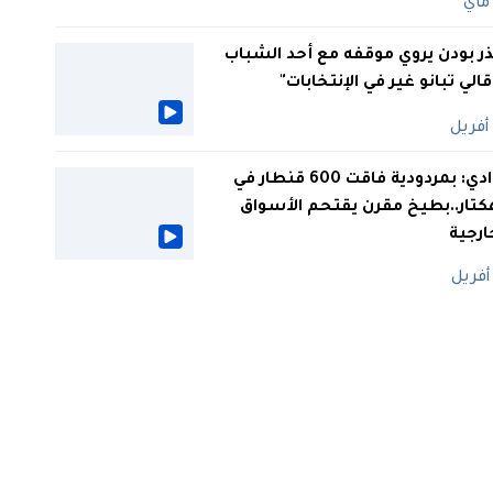
ر بودن يروي موقفه مع أحد الشباب
 قالي تبانو غير في الإنتخابات"
الوادي: بمردودية فاقت 600 قنطار في
كتار..بطيخ مقرن يقتحم الأسواق
ارجية