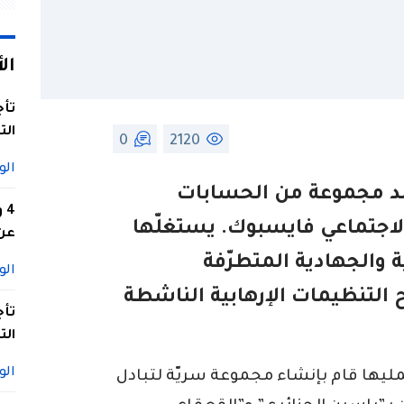
ال
تأج
الت
0
2120
الو
د مجموعة من الحسابات
4
الاجتماعي فايسبوك. يستغلّها
عن 
ة والجهادية المتطرّفة
الو
التنظيمات الإرهابية الناشطة
تأج
الت
الو
مليها قام بإنشاء مجموعة سريّة لتبادل