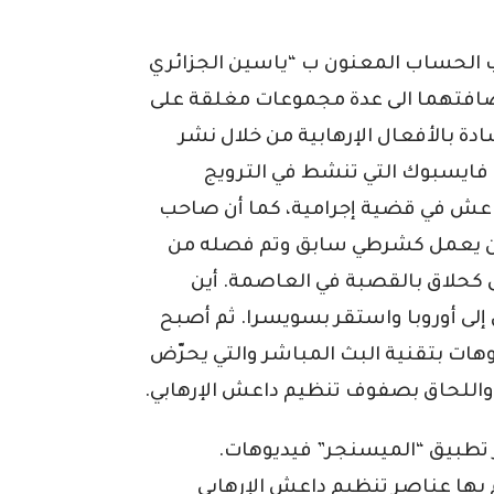
 الحساب المعنون ب “ياسين الجزائري
إضافتهما الى عدة مجموعات مغلقة على
ة بالأفعال الإرهابية من خلال نشر
فايسبوك التي تنشط في الترويج
داعش في قضية إجرامية، كما أن صاحب
كان يعمل كشرطي سابق وتم فصله من
كحلاق بالقصبة في العاصمة. أين
إلى أوروبا واستقر بسويسرا. ثم أصبح
هات بتقنية البث المباشر والتي يحرّض
 واللحاق بصفوف تنظيم داعش الإرهابي.
تطبيق “الميسنجر” فيديوهات.
م بها عناصر تنظيم داعش الإرهابي