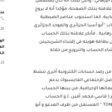
لإرهابي ، والتي بينت أنه كان يستعمل
03 ماي
لاقته بتلك الصفحة، مؤكدا أنه لا يروج
منذ
رهابية. كما استجوب عناصر الضبطية
.."
 “أبو آسيا الجزائري والموحد الجزائري
26 أفريل
هابية ، فأنكر علاقته بذلك الحساب
 بطاقة هويته في إقتناء الشريحيتن
اله
اء الحساب والترويج من خلاله
الخ
23 أفريل
من رصد حسابات الكترونية أخرى تنشط
ل الإجتماعي الفايسبوك يدعم
عالها الإجرامية، من بينها الحساب
 يستغله المتهم ( قاسي محمد أمين .) و الحساب
المعنون باسم : ” وحساب آخر TONI DACILVA ” المستغل من طرف المدعو و أبو