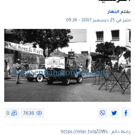
بقلم
النهار
نشر في 25 ديسمبر 2007 - 09:26
0
7636
رابط دائم :
https://nhar.tv/qZOWs