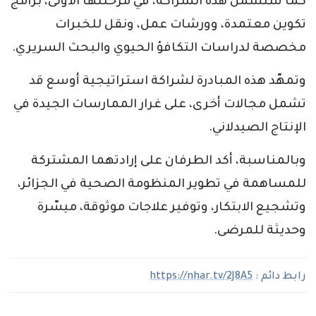
كما ستشمل هذه الشراكة، في مرحلتها الأولى، برامج
تكوين معتمدة، وورشات عمل، ونقل للخبرات
مخصصة لدراسات التكافؤ الحيوي والبحث السريري.
وتمهّد هذه المبادرة لشراكة استراتيجية أوسع قد
تشمل مجالات أخرى، على غرار الممارسات الجيدة في
الإنتاج الصيدلاني.
وبالمناسبة، أكد الطرفان على إرادتهما المشتركة
للمساهمة في تطوير المنظومة الصحية في الجزائر،
وتشجيع الابتكار، وتوفير علاجات موثوقة، ميسّرة
وحديثة للمرضى.
رابط دائم :
https://nhar.tv/2J8A5