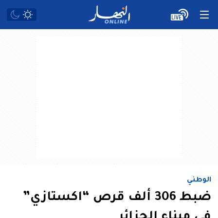
الوطني
ضبط 306 ألف قرص “اكستازي”
في ميناء الجزائر