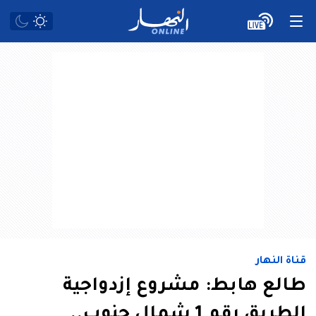
قناة النهار
طالع هابط: مشروع إزدواجية
الطريق رقم 1 شمال جنوب..