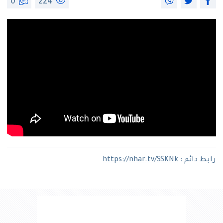
0
224
رابط دائم :
https://nhar.tv/SSKNk