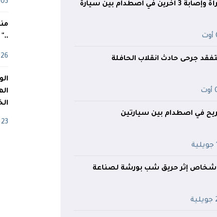
03 ماي
سعيدة.. وفاة امرأة وإصابة 3 آخرين في اصطدام بين سيارة
منذ
ت
.."
26 أفريل
فقد جرحى حادث انقلاب الحافلة
ت
اله
الخ
جريح في اصطدام بين سيارتين
23 أفريل
ة
بليدة: إصابة 3 أشخاص إثر حريق شب بورشة لصناعة
ية