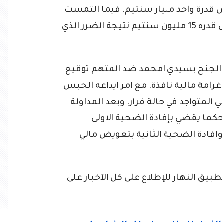
 قدرة واحد مليار سنتيم. فيما التمست
الضحية الثانية التماس افادتها بتعويض قدره 15 مليون سنتيم نتيجة الضرر الذي
الجنح بسيدي امحمد ضد المتهم توقيع
دج غرامة مالية نافذة. مع امر ايداعه الحبس
المتواجد في حالة فرار. وبعد المداولة
كما يقضي بإفادة الضحية الاولى
وافادة الضحية الثانية بتعويض مالي
ق النهار للإطلاع على كل الآخبار على