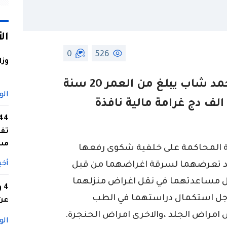
ال
0
526
وزا
أدانت محكمة الجنح بسيدي امحمد شاب يبلغ من العمر 20 سنة
الو
عقوبة عامين حبسا نافذا و 100 الف دج غرامة مالية نافذة
تفا
مس
 المحاكمة على خلفية شكوى رفعها
أخب
بعد تعرضهما لسرقة اغراضهما من قبل
جل مساعدتهما في نقل اغراض منزلهما
4
ن اجل استكمال دراستهما في الطب
عن 
امراض الجلد ،والاخرى امراض الحنجرة.
الو