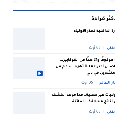
أكثر قراءة
رة الداخلية تحذر الأولياء
طني
05 أوت
44 موقوفًا و21 طنًا من الكوكايين..
صيل أكبر عملية تهريب بدعم من
تثمرين في دبي
ار العالم
05 أوت
 ولايات غير معنية.. هذا موعد الكشف
نتائج مسابقة الأساتذة
طني
06 أوت