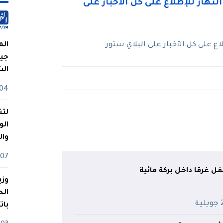
 على كل الآخبار على البلاي ستور
الم
جيش
ال
04 أوت
لتن
الو
وا
07 ماي
 غرقا داخل بركة مائية
وزي
ية
بات