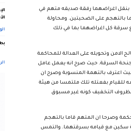
بنقل اغراضهما رفقة صديقه متهم في
الإ
الأ
اما بالتهجم على الضحيتين. ومحاولة
 سرقة كل اغراضهما بما في ذلك
الو
بطل
ح الامن وتحويله على العدالة للمحاكمة
الر
 جنحة السرقة. حيث صرح انه يعمل عامل
ويبلغ من العمر 20 سنة. حيث اعترف بالتهمة المنسوبة وصرح ان
عه للقيام بفعتله تلك ملتمسا من هيئة
 بظروف التخفيف كونه غير مسبوق
كمة وصرحا ان المتهم قاما بالتهجم
طة سكين مع قيامه بسرقتهما. والتمس