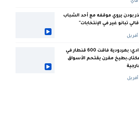
ر بودن يروي موقفه مع أحد الشباب
 قالي تبانو غير في الإنتخابات"
الوادي: بمردودية فاقت 600 قنطار في
كتار..بطيخ مقرن يقتحم الأسواق
ارجية