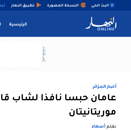
البث الحي
النسخة المصورة
تطبيق النهار
الرئيسية
ا
إعــــلانات
أخبار الجزائر
عامان حبسا نافذا لشاب قا
موريتانيتان
بقلم
أسماء