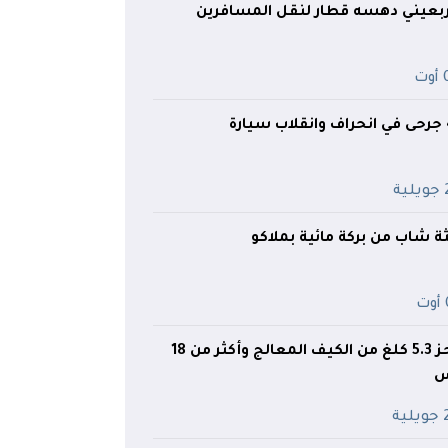
أربعيني دهسه قطار لنقل المسافرين
ت
ية
ثة شاب من بركة مائية بملاكو
ت
برج بوعريريج.. حجز 5.3 كلغ من الكيف المعالج وأكثر من 18
س
ية