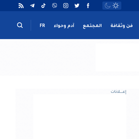
فن وثقافة
المجتمع
آدم وحواء
FR
إعــــلانات