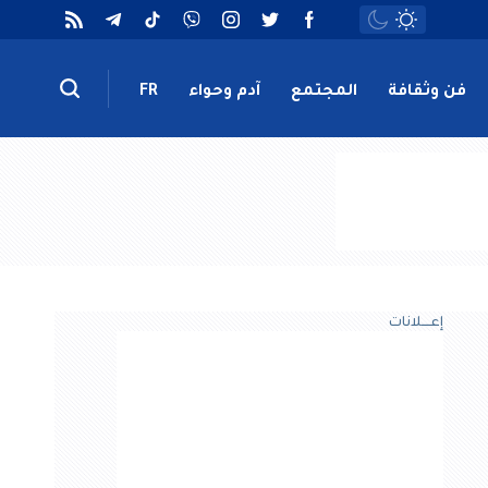
فن وثقافة
المجتمع
آدم وحواء
FR
إعــــلانات