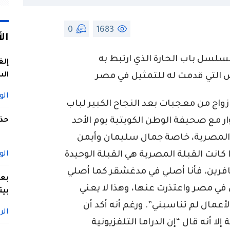
0
1683
ال
لسل باب الحارة الذي ارتبط به
إلغ
الس
 التي قدمت له للتمثيل في مصر
الو
واج من معجبات بعد النجاح الكبير لباب
وار مع صحيفة الوطن الكويتية يوم الأحد
حذف
ا المصرية، خاصة جمال سليمان وأيمن
 كانت القبلة المصرية هي القبلة الوحيدة
الو
كافرين، فأنا أصلي في مدغشقر كما أصلي
بعد
في مصر واعتذرت عنها، وهذا لا يعني
بيت
أعمال لم تناسبني”. ورغم أنه أكد أن
الر
ا أنه قال “إن الدراما التلفزيونية