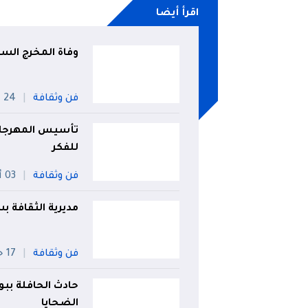
اقرأ أيضا
وفاة المخرج السين
فن وثقافة
24 جويلية
تأسيس المهرجان 
للفكر
فن وثقافة
03 أوت
مديرية الثقافة
فن وثقافة
17 جويلية
حادث الحافلة ببوم
الضحايا