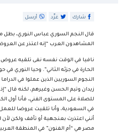
شارك
غرِّد
أرسل
قال النجم السوري عباس النوري، بطل مس
المشاهدون العرب “إنه اعتذر عن العروض
نافيا في الوقت نفسه نفى تلقيه عروض ز
الحارة في جزئه الثاني”. وحيا النوري في ح
النجوم السوريين الذين عملوا في الدرام
زيدان وتيم الحسن وغيرهم، لكنه قال “إذا
للصلاة على المستوى الفني، فأنا أول ال
في السعودية، وأنا تلقيت عروضا للعمل 
أنني اعتذرت بعنجهية أو تأفف ولكن لأن ال
مصر هي “أم الفنون” في المنطقة العربية إل