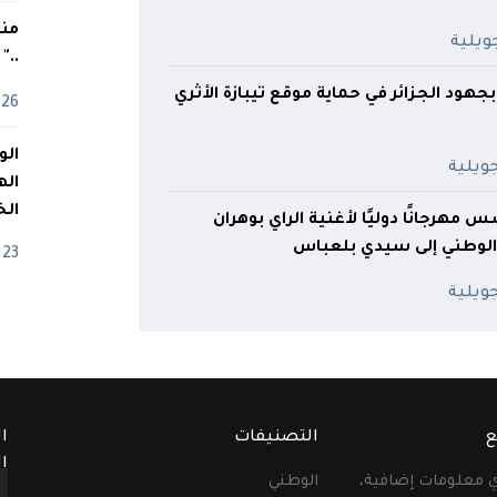
منذ
.."
جهود الجزائر في حماية موقع تيبازة الأثري
26 أفريل
اله
الخ
س مهرجانًا دوليًا لأغنية الراي بوهران
الوطني إلى سيدي بلعباس
23 أفريل
ع
التصنيفات
ا
ا
أي معلومات إضافية،
الوطني