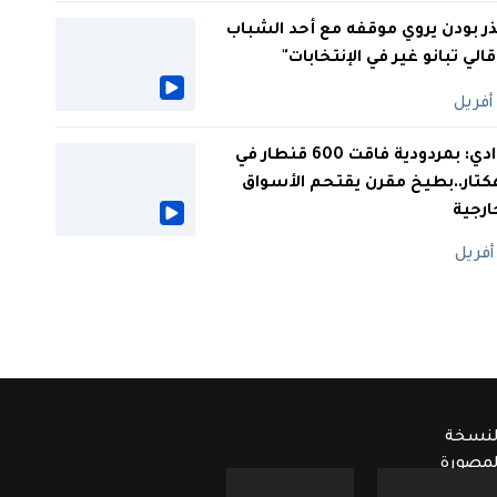
ر بودن يروي موقفه مع أحد الشباب
 قالي تبانو غير في الإنتخابات"
الوادي: بمردودية فاقت 600 قنطار في
كتار..بطيخ مقرن يقتحم الأسواق
ارجية
لنسخة
لمصورة