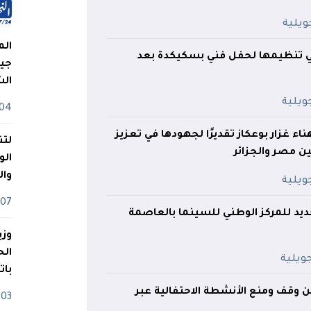
الم
نفي تنظيمها لحفل فني بسكيكدة بعد
جيش
ال
04 أوت
ناء غزار بوعكاز تقديرًا لجهودها في تعزيز
لتن
ين مصر والجزائر
الو
وا
07 ماي
ديد للمركز الوطني للسينما بالعاصمة
وزي
بات
علن وقف ومنع الأنشطة الاحتفالية عبر
03 ماي