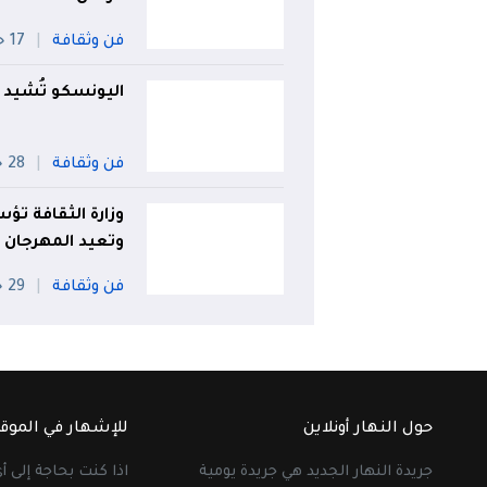
فن وثقافة
17 جويلية
اليونسكو تُشيد ب
فن وثقافة
28 جويلية
وزارة الثقافة تؤس
وتعيد المهرجان 
فن وثقافة
29 جويلية
حول النهار أونلاين
للإشهار في الموق
جريدة النهار الجديد هي جريدة يومية
اذا كنت بحاجة إلى 