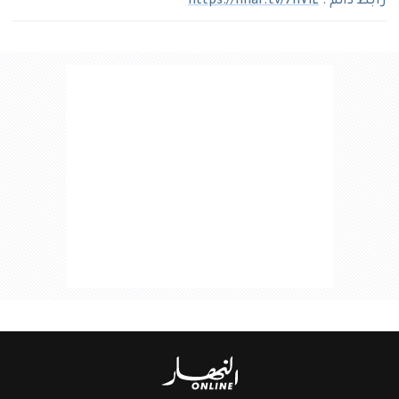
رابط دائم :
https://nhar.tv/7hVlL