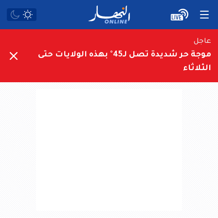
عاجل
موجة حر شديدة تصل لـ45° بهذه الولايات حتى
الثلاثاء