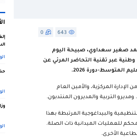
ال
0
643
إلغ
الس
محمد صغير سعداوي، صبيحة اليوم
الو
ة وطنية عبر تقنية التحاضر المرئي عن
 المتوسط-دورة 2026.
حذف
 الإدارة المركزية، والأمين العام
الو
ومديرو التربية والمديرون المنتدبون.
وزا
تنظيمية والبيداغوجية المرتبطة بهذا
محكم للعمليات الميدانية ذات الصلة.
الو
طاعية الأخرى.