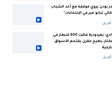
ر بودن يروي موقفه مع أحد الشباب
 قالي تبانو غير في الإنتخابات"
الوادي: بمردودية فاقت 600 قنطار في
كتار..بطيخ مقرن يقتحم الأسواق
ارجية