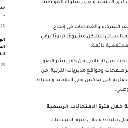
ر لدى التلاميذ وتعزيز سلوك المواطنة
منذ
.."
تلف الشركاء والقطاعات في إنجاح
26 أفريل
لمناسباتي لتشكل مشروعًا تربويًا يرمي
مجتمعية دائمة.
اله
الخ
 التحسيس الإعلامي من خلال نشر الصور
23 أفريل
بر صفحات ومواقع مديريات التربية. من
لحضارية التي تعكس وعي التلاميذ وانخراط
وطني.
ة خلال فترة الامتحانات الرسمية
لتحلي باليقظة خلال فترة الامتحانات