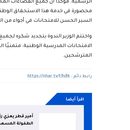
الرسمية. مؤكدًا أن جميع الفضاءات ال
محصورة في خدمة هذا الاستحقاق الوطن
السير الحسن للامتحانات في أجواء من ال
واختتم الوزير الندوة بتجديد شكره لجم
الامتحانات المدرسية الوطنية. متمنيًا ال
المترشحين.
رابط دائم :
https://nhar.tv/t9s8k
اقرأ أيضا
أمير قطر يعزي 
الطفولة المسعف