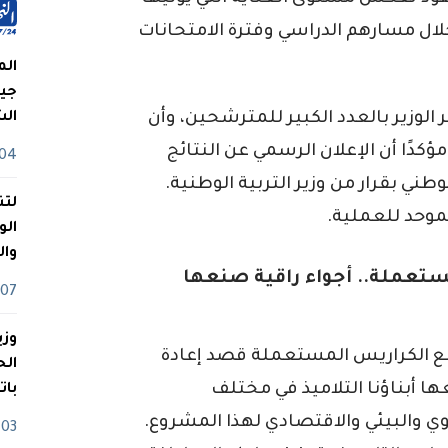
خلال مسارهم الدراسي وفترة الامتحانات
الم
جيش
وزير بالعدد الكبير للمترشحين، وأن
ال
كدًا أن الإعلان الرسمي عن النتائج
04 أوت
ي بقرار من وزير التربية الوطنية.
لتن
لموحد للعملية.
الو
وا
ستعملة.. أجواء راقية صنعها
07 ماي
وزي
جمع الكراريس المستعملة قصد إعادة
عها أبناؤنا التلاميذ في مختلف
بات
بوي والبيئي والاقتصادي لهذا المشروع.
03 ماي