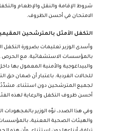
شروط الإقامة والنقل والإطعام والتكفل
الامتحان في أحسن الظروف.
التكفل الأمثل بالمترشحين المقيم
وأسدى الوزير تعليمات بضرورة التكفل ا
بالمؤسسات الاستشفائية. مع الحرص عل
والبيداغوجية والأمنية المعمول بها داخل 
للحالات الفردية. باعتبار أن ضمان حق ا
لجميع المترشحين دون استثناء. مشدّدًا 
أحسن ظروف التكفل والرعاية لهذه الفئة
وفي هذا الصدد، نوّه الوزير بالمجهودات 
والهيئات الصحية المعنية، بالمؤسسات ال
ترافق أبناءها دون استثناء. وأن هذه ال