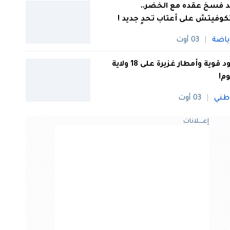
 فسخ عقده مع الخضر..
كوفيتش على أعتاب تحدٍ جديد !
ياضة
03 أوت
رعود قوية وأمطار غزيرة على 18 ولاية
وم!
طني
03 أوت
إعــــلانات