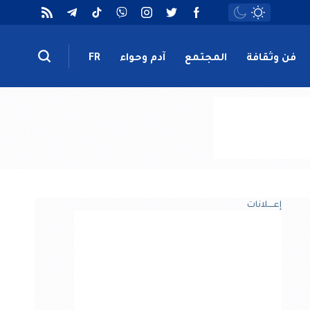
فن وثقافة
المجتمع
آدم وحواء
FR
إعــــلانات