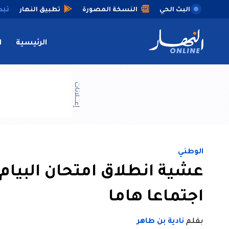
البث الحي
النسخة المصورة
تطبيق النهار
الرئيسية
ا
إعــــلانات
الوطني
عشية انطلاق امتحان البيام..
اجتماعا هاما
بقلم
نادية بن طاهر