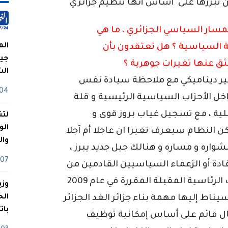
ن تبرزها على أساس أنها تنظيم جزائري
مسار السياسي الجزائري ، ما هي
الم
 السياسية ؟ هل تعتقدون بأن
جيش
بثق عنها تغيرات جوهرية ؟
ال
 غير ديناميكي مع ملاحظة سيادة نفس
04 أوت
اخل الأحزاب السياسية الرئيسية و قلة
علية ، مع تسجيل غياب بروز قوى و
لتن
الو
ن النظام سيعرف تغيرا ان عاجلا أم آجلا
وا
شواره و مساره و هنالك جيل جديد يبرز ،
07 ماي
ادة أو الزعماء السياسيين القادمين من
الجيل الجديد و لكنني أعتبر بأن الانتخابات الرئاسية المقبلة المقررة في عام 2009
وزي
اط إليها مهمة بناء جزائر الغد الجزائر
بات
كال قائم على أساس إمكانية توظيف