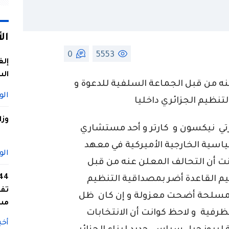
ال
0
5553
إلغ
الس
عنه من قبل الجماعة السلفية للدعوة و
الو
تنظيم الجزائري داخليا
وزا
تي نيكسون و كارتر و أحد مستشاري
سية الخارجية الأميركية في معهد
الو
انت أن التحالف المعلن عنه من قبل
يم القاعدة أضر بمصداقية التنظيم
تفا
 المسلحة أضحت معزولة و إن كان ظل
مس
ظرفية و لاحظ كوانت أن الانتخابات
أخب