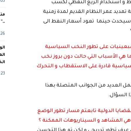
03 ماي
فط و استخدام الريع النفطي لكسب
ة تمديد عمر النظام القديم لمدة زمنية
منذ
 سيحدث حينما تعود أسعار النفط الى
.."
26 أفريل
لسبعينيات على تطور النخب السياسية
اله
ما هي الأسباب التي حالت دون بروز نخب
الخ
 سياسية قادرة على الاستقطاب و التحرك
23 أفريل
مل العديد من الجوانب المتصلة بهذا
ا السؤال.
قضايا الدولية تابعتم مسار تطور الوضع
 هي المشاهد و السيناريوهات الممكنة ؟
ن عرف تطور تدريجي و لكن تم هذا التحسن