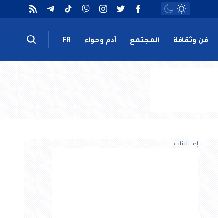
فن وثقافة
المجتمع
آدم وحواء
FR
إعــــلانات