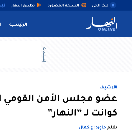
البث الحي
النسخة المصورة
تطبيق النهار
الرئيسية
ا
إعــــلانات
الأرشيف
عضو مجلس الأمن القومي الأ
كوانت لـ “النهار”
بقلم
حاوره: ع.كمال