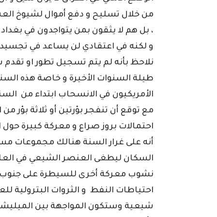
من خلال تسليح و دفع أموال لشيوخ العشا
، بل هم لا يثقون بمن يتواجدون في بغداد 
و لكنه في اعتقادي لن يساعد في تجسيد 
نلاحظ بأنه لم يتم تسجيل تطور او تقد
طيلة السنوات الأخيرة و خاصة هذه السنة 
الأمريكيون في الانسحاب ابتداء من الس
مع توقع أن تنفجر بؤرتين أو ثلاثة بؤر من 
احتمالات بروز صراع و معركة كبيرة حول 
أنه على غرار السنة هنالك مجموعات مسل
السكان ليطغى العنصر الشيعي في العاص
نشوب معركة أخرى للسيطرة على جنوب ال
احتياطات النفط و الثروات البترولية ل
شيعية وستكون المواجهة بين الميليشيات