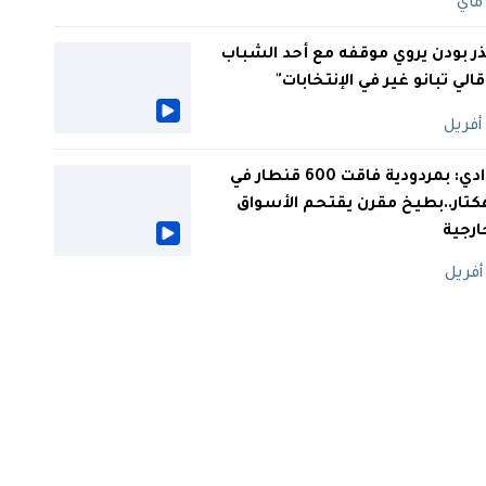
ر بودن يروي موقفه مع أحد الشباب
 قالي تبانو غير في الإنتخابات"
الوادي: بمردودية فاقت 600 قنطار في
كتار..بطيخ مقرن يقتحم الأسواق
ارجية