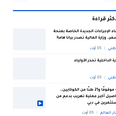
أكثر قراءة
اء الإجراءات الجديدة الخاصة بمنحة
فر.. وزارة المالية تصدر بيانا هاما!
طني
05 أوت
رة الداخلية تحذر الأولياء
طني
05 أوت
44 موقوفًا و21 طنًا من الكوكايين..
صيل أكبر عملية تهريب بدعم من
تثمرين في دبي
ار العالم
05 أوت