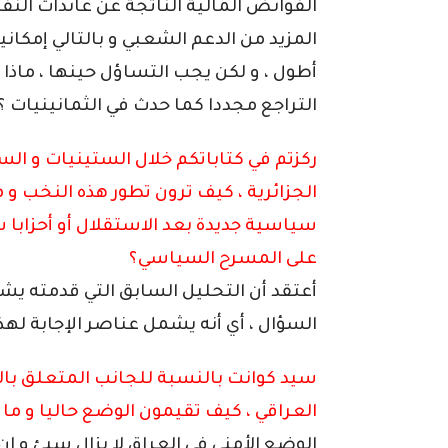
الفوائض المالية الناتجة عن عائدات الن
المزيد من الدعم الشعبي و بالتالي إمكاني
أطول ، و لكن يجب التساؤل حينها ، ماذا
التراجع مجددا كما حدث في الثمانينيات ؟
ركزتم في كتاباتكم خلال الستينيات و ا
الجزائرية ، كيف ترون تطور هذه النخب و 
سياسية جديدة بعد الاستقلال أو أحزابا
على المسرح السياسي؟
أعتقد أن التحليل السابق التي قدمته يش
السؤال ، أي أنه يشمل عناصر الإجابة لهذ
سيد كوانت بالنسبة للجانب المتعلق بال
العراقي ، كيف تقيمون الوضع حاليا و ما
الوضع الأمني في العراق لا يزال سيئ و ا