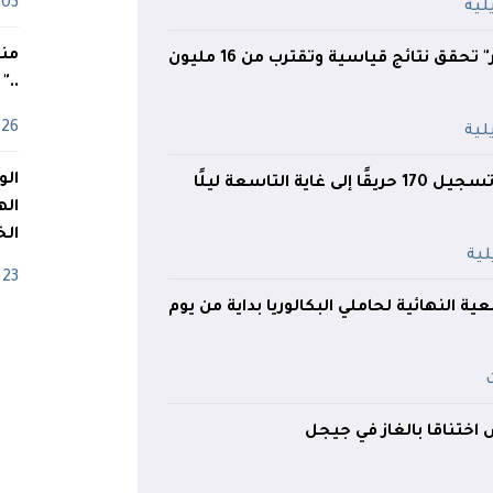
03 ماي
منذ
"Ooredoo الجزائر" تحقق نتائج قياسية وتقترب من 16 مليون
.."
26 أفريل
غاية التاسعة ليلًا
اله
الخ
23 أفريل
ة النهائية لحاملي البكالوريا بداية من يوم