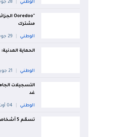
الوطني
28 جويلية
مشترك
الوطني
29 جويلية
الحماية المدنية: تسجيل 170 حريقًا إلى 
الوطني
21 جويلية
التسجيلات الجامعي
غد
الوطني
04 أوت
تسمّم 5 أشخاص اختناقا بالغاز في جيجل