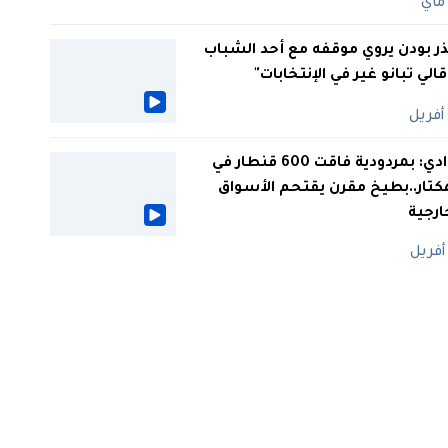
ر بودن يروي موقفه مع أحد الشباب
 قالي تبانو غير في الإنتخابات"
الوادي: بمردودية فاقت 600 قنطار في
كتار..بطيخ مقرن يقتحم الأسواق
ارجية