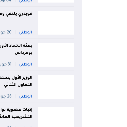
الوطني
04 أوت
قويدري يلتقي وفدا
الوطني
20 جويلية
بعثة الاتحاد الأو
بومرداس
الوطني
31 جويلية
الوزير الأول يستق
التعاون الثنائي
الوطني
26 جويلية
إثبات عضوية نوا
التشريعية العاش