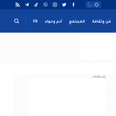
فن وثقافة
المجتمع
آدم وحواء
FR
إعــــلانات