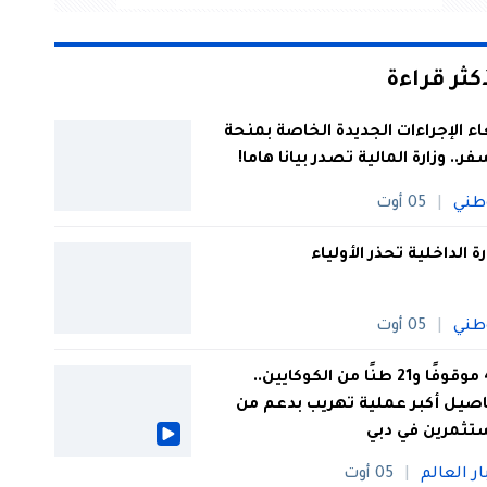
أكثر قراءة
اء الإجراءات الجديدة الخاصة بمنحة
فر.. وزارة المالية تصدر بيانا هاما!
طني
05 أوت
رة الداخلية تحذر الأولياء
طني
05 أوت
44 موقوفًا و21 طنًا من الكوكايين..
صيل أكبر عملية تهريب بدعم من
تثمرين في دبي
ار العالم
05 أوت