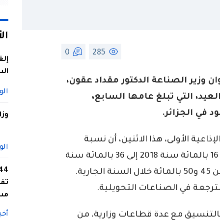
ال
0
285
إلغ
الس
ن وزير الصناعة الدكتور مقداد عقون،
الو
عيد، التي تبلغ عامها السابع،
 في الجزائر.
وزا
اعية الأولى، هذا الاثنين، أن نسبة
الو
الجلود الصالحة للاستعمال ارتفعت من 16 بالمائة سنة 2018 إلى 36 بالمائة سنة
2025. مع السعي إلى بلوغ نسبة تتراوح بين 45 و50 بالمائة خلال السنة الجارية.
تفا
جعة في الصناعات التحويلية.
مس
بالتنسيق مع عدة قطاعات وزارية، من
أخب