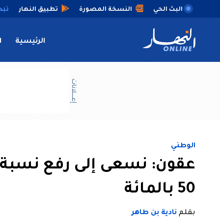
البث الحي
النسخة المصورة
تطبيق النهار
الرئيسية
ا
إعــــلانات
الوطني
عقون: نسعى إلى رفع نسبة 
50 بالمائة
بقلم
نادية بن طاهر