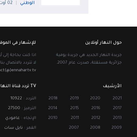
الوطني
02 أوت
حول النهار أونلاين
للإشهار في الموق
جريدة النهار الجديد هي جريدة يومية
اذا كنت بحاجة إلى 
جزائرية مستقلة، صدرت عام 2007.
لا تتردد بالاتصال بنا 
act(@)ennahartv.tv
الأرشيف
TV تردد قناة النهار
2021
2020
2019
2018
التردد :
10922
2017
2016
2015
2014
الترميز :
27500
2013
2012
2011
2010
الإتجاه :
عامودي
2009
2008
2007
القمر :
نايل سات