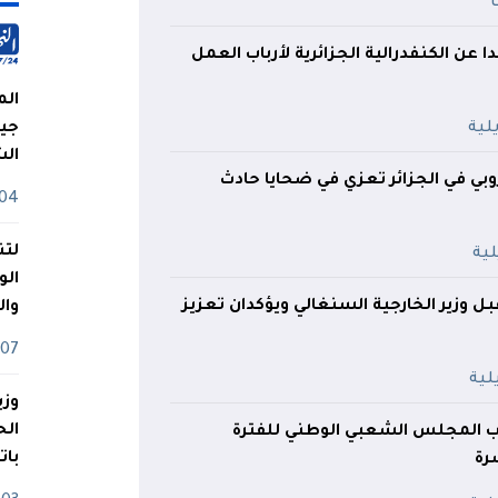
 عن الكنفدرالية الجزائرية لأرباب العمل
الم
جيش
ال
روبي في الجزائر تعزي في ضحايا حادث
04 أوت
لتن
الو
بل وزير الخارجية السنغالي ويؤكدان تعزيز
وا
07 ماي
وزي
ب المجلس الشعبي الوطني للفترة
بات
رة