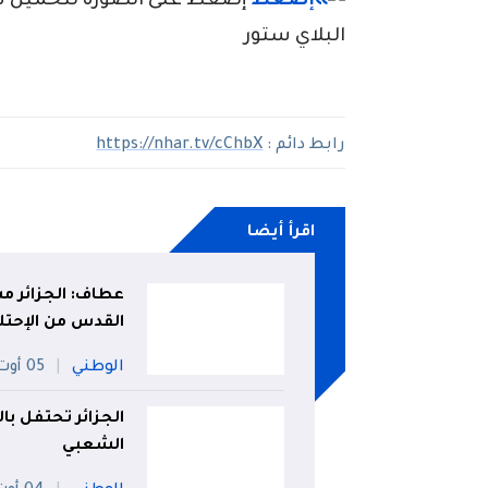
إضغط على الصورة لتحميل تطبي
البلاي ستور
رابط دائم :
https://nhar.tv/cChbX
اقرأ أيضا
عطاف: الجزائر م
القدس من الإحتلا
الوطني
05 أوت
الشعبي