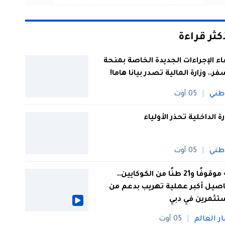
أكثر قراءة
اء الإجراءات الجديدة الخاصة بمنحة
فر.. وزارة المالية تصدر بيانا هاما!
طني
05 أوت
رة الداخلية تحذر الأولياء
طني
05 أوت
44 موقوفًا و21 طنًا من الكوكايين..
صيل أكبر عملية تهريب بدعم من
تثمرين في دبي
ار العالم
05 أوت