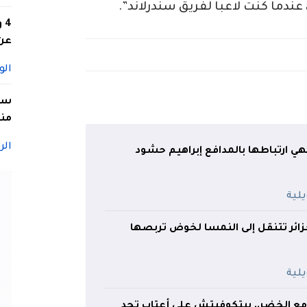
4
عن 
الو
سيد
منا
الر
هي ارتباطها بالمدافع إبراهيم حشود
زائر تتنقل إلى النمسا لخوض تربصها
 الخضر.. بيتكوفيتش على أعتاب تحدٍ