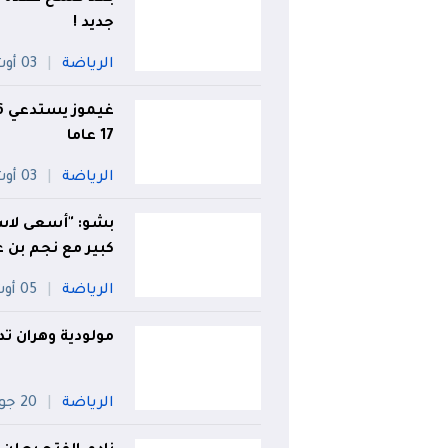
جديد !
الرياضة
03 أوت
17 عاما
الرياضة
03 أوت
بشو: "أسعى لاس
كبير مع نجم بن 
الرياضة
05 أوت
مولودية وهران تدخ
الرياضة
20 جويلية