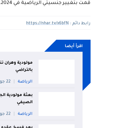
قمت بتغيير جنسيتي الرياضية في 2024، عندما كنت لاعبا لفريق سندرلاند”.
رابط دائم :
https://nhar.tv/x6bfN
اقرأ أيضا
مولودية وهران تن
بالتراضي
الرياضة
22 جويلية
بعثة مولودية الج
الصيفي
الرياضة
22 جويلية
بعد فسخ عقده مع