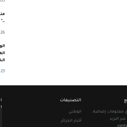
03 ماي
منذ
.."
26 أفريل
اله
الخ
23 أفريل
ع
التصنيفات
ا
ا
أي معلومات إضافية،
الوطني
عبر البريد
أخبار الجزائر
cont