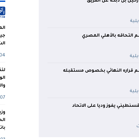
رحيل بن دبكة عن الفريق
الم
 التحاقه بالأهلي المصري
جيش
ال
04 أوت
لتن
 قراره النهائي بخصوص مستقبله
الو
وا
07 ماي
لقسنطيني يفوز وديا على الاتحاد
وزي
بات