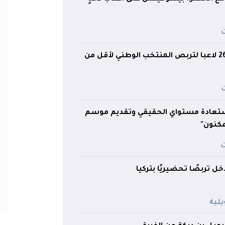
غيموز يستدعي 26 لاعبا لتربص المنتخب الوطني لأقل من
تعادة مستواي الحقيقي وتقديم موسم
عكنون"
ل تربصًا تحضيريًا بتركيا