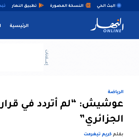
البث الحي
النسخة المصورة
تطبيق النهار
الرئيسية
ا
إعــــلانات
الرياضة
عوشيش: “لم أتردد في قراري
الجزائري”
بقلم
كريم تيغرمت