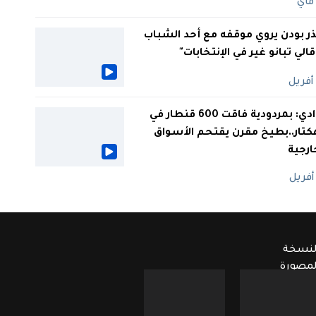
ر بودن يروي موقفه مع أحد الشباب
 قالي تبانو غير في الإنتخابات"
الوادي: بمردودية فاقت 600 قنطار في
كتار..بطيخ مقرن يقتحم الأسواق
ارجية
لنسخة
لمصورة