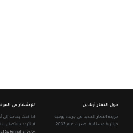
حول النهار أونلاين
للإشهار في الموق
جريدة النهار الجديد هي جريدة يومية
اذا كنت بحاجة إلى 
جزائرية مستقلة، صدرت عام 2007.
لا تتردد بالاتصال بنا 
act(@)ennahartv.tv