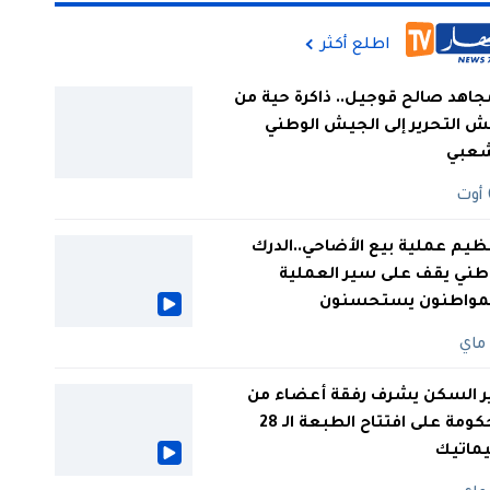
اطلع أكثر
جاهد صالح قوجيل.. ذاكرة حية من
 التحرير إلى الجيش الوطني
شعبي
ظيم عملية بيع الأضاحي..الدرك
طني يقف على سير العملية
لمواطنون يستحسنون
ر السكن يشرف رفقة أعضاء من
الحكومة على افتتاح الطبعة الـ 28
يماتيك