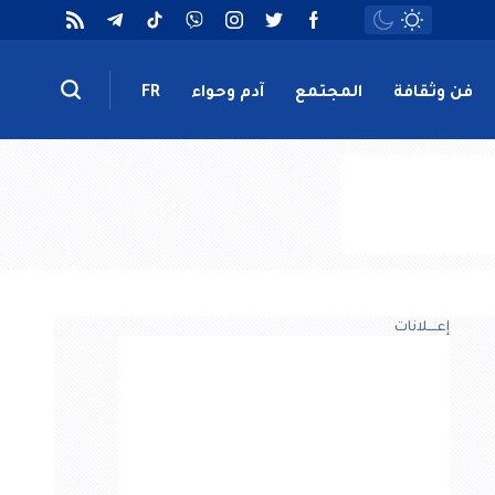
فن وثقافة
المجتمع
آدم وحواء
FR
إعــــلانات