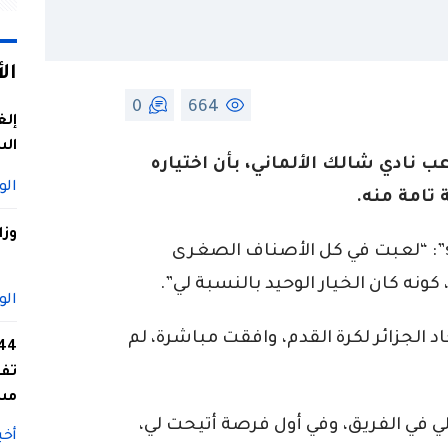
ال
0
664
إلغ
الس
 نادي شالك الألماني، بأن اختياره
الو
 تامة منه.
وزا
وصرح عوشيش، في حوار لموقع “sofoot”: “لعبت في كل الأصناف الصغرى
ونه كان الخيار الوحيد بالنسبة لي”.
الو
 الجزائر لكرة القدم، وافقت مباشرة، لم
تفا
مس
 في الفريق، وفي أول فرصة أتيحت لي،
أخب