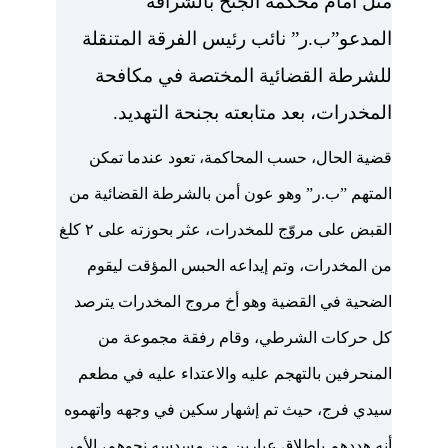
مثل أمام محكمة الجنح بالشراڤة
المدعو”ب.ر” نائب رئيس الفرقة المتنقلة
للشرطة القضائية المختصة في مكافحة
المخدرات، بعد متابعته بجنحة التهديد.
قضية الحال، حسب المحاكمة، تعود عندما تمكن
المتهم ”ب.ر” وهو عون أمن بالشرطة القضائية من
القبض على مروّج للمخدرات، عثر بحوزته على ٢ كلغ
من المخدرات، وتم إيداعه الحبس المؤقت ليقوم
الضحية في القضية وهو أخ مروج المخدرات يترصد
كل حركات الشرطي، وقام رفقة مجموعة من
المنحرفين بالتهجم عليه والاعتداء عليه في مطعم
سيدي فرج، حيث تم إشهار سكين في وجهه واتهموه
أنه هددهم باطلاق عيارين من مسدسه نحوهم، الأمر