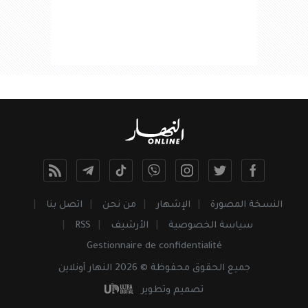
النسخة المصورة
الإشهار
من نحن
اتصل بنا
سياسة الخصوصية
الأرشيف
RSS
Gestionnaire de confidentialité
جميع
الحقوق
محفوظة © 2026 النهار أونلاين
تصميم وتطوير