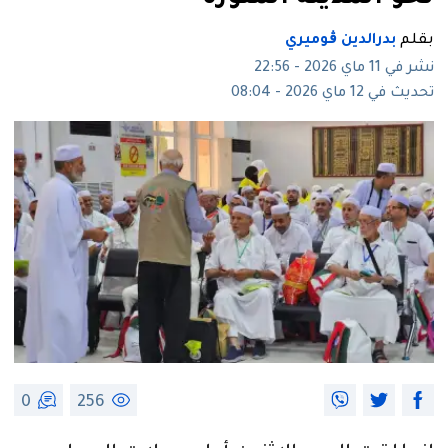
بقلم
بدرالدين ڨوميري
نشر في 11 ماي 2026 - 22:56
تحديث في 12 ماي 2026 - 08:04
0
256