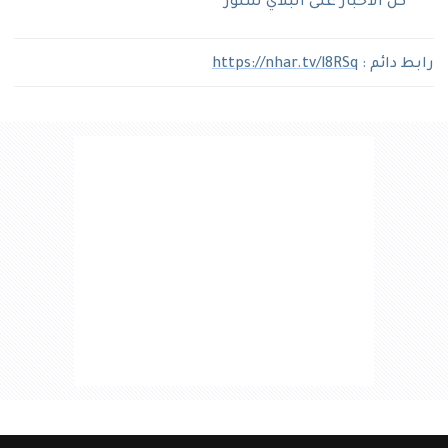
كل الآخبار على البلاي ستور
رابط دائم :
https://nhar.tv/l8RSq