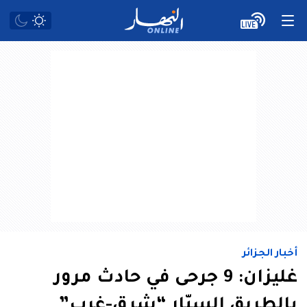
أخبار الجزائر
غليزان: 9 جرحى في حادث مرور
بالطريق السيّار “شرق-غرب”