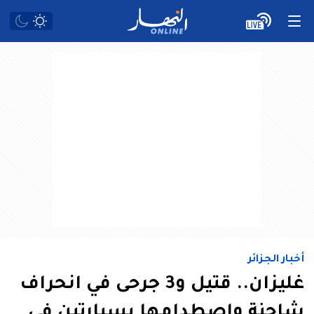
أخبار الجزائر
غليزان.. قتيل و3 جرحى في انحراف
شاحنة واصطدامها بسيارتين في