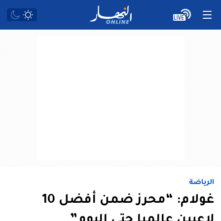
الرياضة
غولام: “محرز ضمن أفضل 10
لاعبين عالميا حتى اليوم”