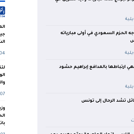
الم
جه الحزم السعودي في أولى مبارياته
جيش
س
ال
04 أوت
هي ارتباطها بالمدافع إبراهيم حشود
لتن
الو
وا
07 ماي
ائل تشد الرحال إلى تونس
وزي
بات