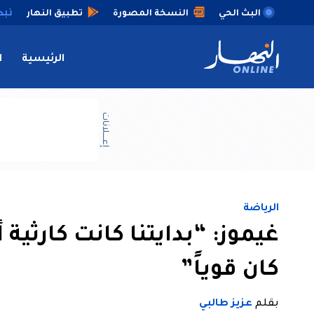
البث الحي
النسخة المصورة
تطبيق النهار
الرئيسية
ا
إعــــلانات
الرياضة
غيموز: “بدايتنا كانت كارثية أ
كان قوياً”
بقلم
عزيز طالبي