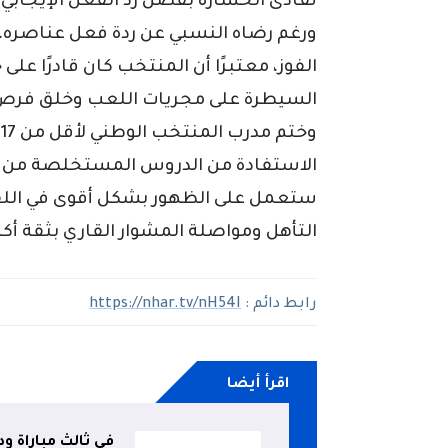
تفادى الخسارة بفضل رد الفعل الإيجابي ل
ورغم رضاه النسبي عن ردة فعل عناصره،
الفوز، معتبرًا أن المنتخب كان قادرًا على
السيطرة على مجريات اللعب وخلق فرص
و
الاستفادة من الدروس المستخلصة من الم
ستعمل على الظهور بشكل أقوى في اللقا
التأهل ومواصلة المشوار القاري بثقة أكب
رابط دائم :
https://nhar.tv/nH54I
اقرأ أيضا
في ثالث مباراة و