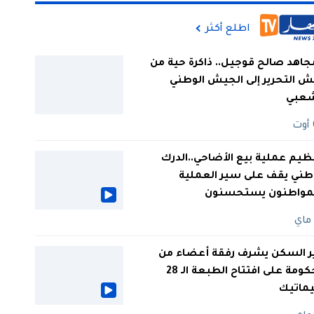
اطلع أكثر
جاهد صالح قوجيل.. ذاكرة حية من
 التحرير إلى الجيش الوطني
شعبي
ظيم عملية بيع الأضاحي..الدرك
طني يقف على سير العملية
لمواطنون يستحسنون
ر السكن يشرف رفقة أعضاء من
الحكومة على افتتاح الطبعة الـ 28
يماتيك