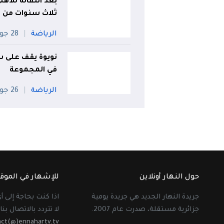
بعد انتقاله للأهل
ثلاث سنوات من ا
الرياضة
28 جويلية
نويوة يقف على س
في المجموعة
الرياضة
26 جويلية
حول النهار أونلاين
للإشهار في الموق
جريدة النهار الجديد هي جريدة يومية
اذا كنت بحاجة إلى 
جزائرية مستقلة، صدرت عام 2007.
لا تتردد بالاتصال بنا 
act(@)ennahartv.tv