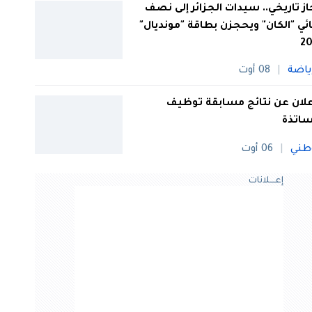
از تاريخي.. سيدات الجزائر إلى نصف
ئي "الكان" ويحجزن بطاقة "مونديال"
20
ياضة
08 أوت
علان عن نتائج مسابقة توظيف
ساتذة
طني
06 أوت
إعــــلانات