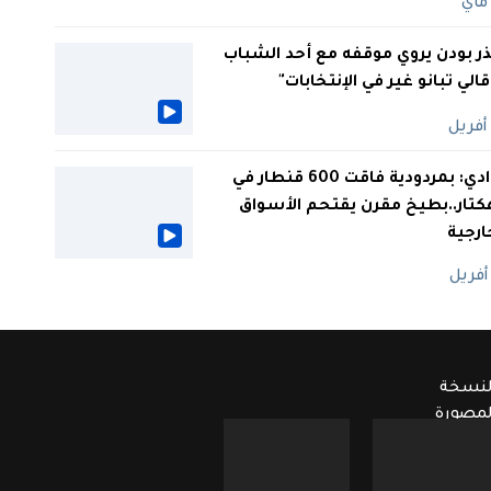
ر بودن يروي موقفه مع أحد الشباب
 قالي تبانو غير في الإنتخابات"
الوادي: بمردودية فاقت 600 قنطار في
كتار..بطيخ مقرن يقتحم الأسواق
ارجية
لنسخة
لمصورة