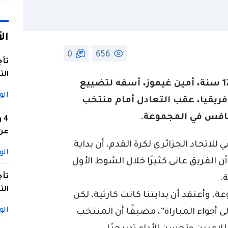
ال
0
656
تأج
الت
أبدى مدرب المنتخب الوطني لأقل من 17 سنة، أمين غيموز، أسفه لتضييع
الو
إفريقيا، عقب التعادل أمام منتخب
منافس في المجموعة.
4
عن 
لاتحاد الجزائري لكرة القدم، أن بداية
الو
 الفريق عانى كثيرًا خلال الشوط الأول
تأج
.
الت
 وأعتقد أن بدايتنا كانت كارثية، لكن
الو
 أجواء المباراة”، مضيفًا أن المنتخب