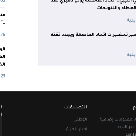
ي الليبي.. اتحاد العاصمة يودّع دهيري بعد
03 ماي
لعطاء والتتويجات
منذ
.."
ير تحضيرات اتحاد العاصمة ويجدد ثقته
26 أفريل
اله
الخ
23 أفريل
ع
التصنيفات
ا
ا
أي معلومات إضافية،
الوطني
عبر البريد
أخبار الجزائر
cont