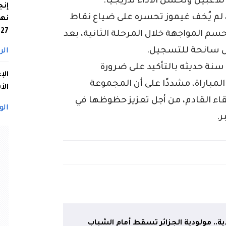
لاعبين وتحسن الأداء تدريجيًا.
إنج
 لم يُخف غيموز تحسره على ضياع نقاط
نها
27
 حسم المواجهة خلال المرحلة الثانية، بعد
 سانحة للتسجيل.
الر
ختم مدرب المنتخب الوطني لأقل من 17 سنة حديثه بالتأكيد على ضرورة
الإ
باراة، مشددًا على أن المجموعة
الأ
ء القادم، من أجل تعزيز حظوظها في
الو
ر.
دية.. مولودية الجزائر تسقط أمام الشباب