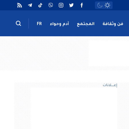
فن وثقافة
المجتمع
آدم وحواء
FR
إعــــلانات