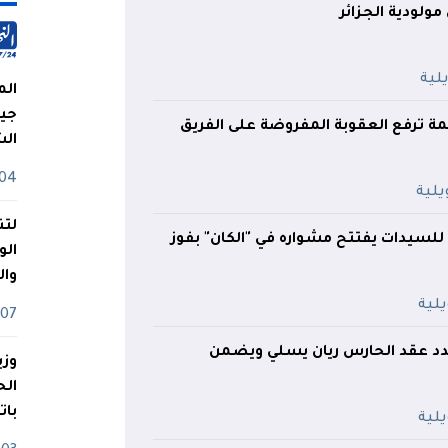
مولودية الجزائر
الم
جيش
صمة ترفع العقوبة المفروضة على الفريق
ال
04 أوت
لتن
للسيدات يفتتح مشواره في "الكان" بفوز
الو
وا
07 ماي
دد عقد الحارس ريان يسلي ويضمن
وزي
بات