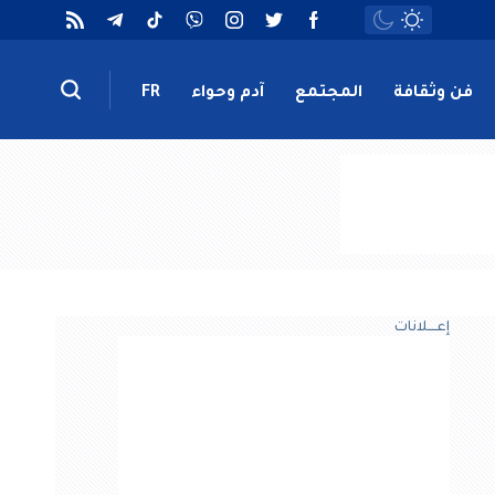
فن وثقافة
المجتمع
آدم وحواء
FR
إعــــلانات