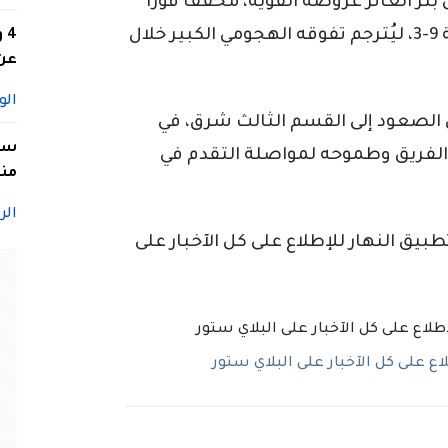
ئر العاتر عروضه القوية، محققاً فوزاً
عريضاً على حساب مولودية برحال بنتيجة 9-3، ليُترجم تفوقه الهجومي الكبير خلال
4
عن 
الو
ري الصعود إلى القسم الثالث شرق، في
سيد
لفريق وطموحه لمواصلة التقدم في
منا
الر
ق النهار للإطلاع على كل الآخبار على
 على كل الآخبار على البلاي ستور