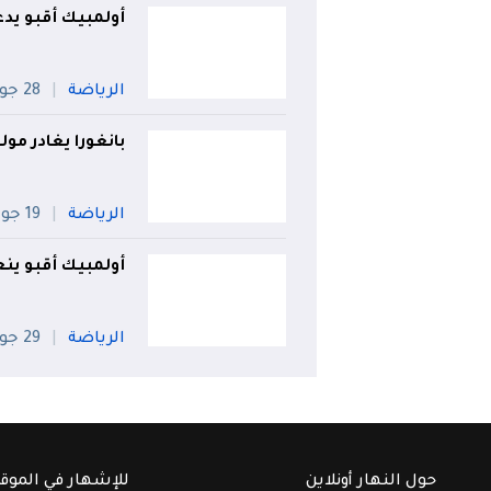
أولمبيك أقبو يد
الرياضة
28 جويلية
بانغورا يغادر مول
الرياضة
19 جويلية
أولمبيك أقبو ينع
الرياضة
29 جويلية
حول النهار أونلاين
للإشهار في الموق