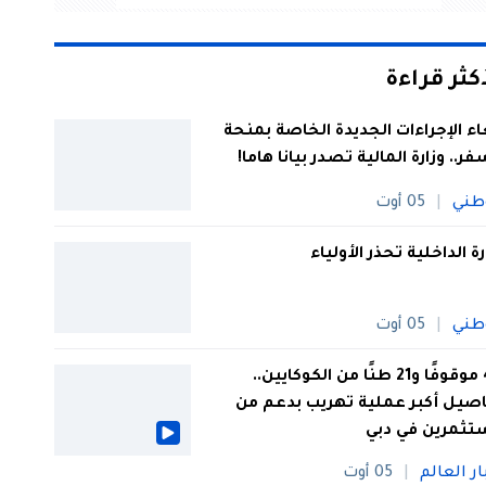
أكثر قراءة
اء الإجراءات الجديدة الخاصة بمنحة
فر.. وزارة المالية تصدر بيانا هاما!
طني
05 أوت
رة الداخلية تحذر الأولياء
طني
05 أوت
44 موقوفًا و21 طنًا من الكوكايين..
صيل أكبر عملية تهريب بدعم من
تثمرين في دبي
ار العالم
05 أوت