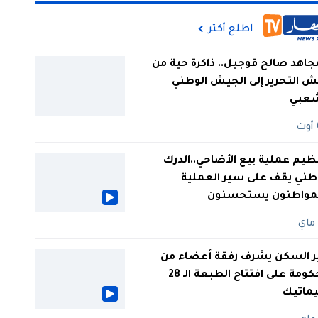
اطلع أكثر
جاهد صالح قوجيل.. ذاكرة حية من
 التحرير إلى الجيش الوطني
شعبي
ظيم عملية بيع الأضاحي..الدرك
طني يقف على سير العملية
لمواطنون يستحسنون
ر السكن يشرف رفقة أعضاء من
الحكومة على افتتاح الطبعة الـ 28
يماتيك