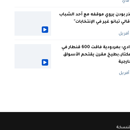
ر بودن يروي موقفه مع أحد الشباب
 قالي تبانو غير في الإنتخابات"
الوادي: بمردودية فاقت 600 قنطار في
كتار..بطيخ مقرن يقتحم الأسواق
ارجية
لنسخة