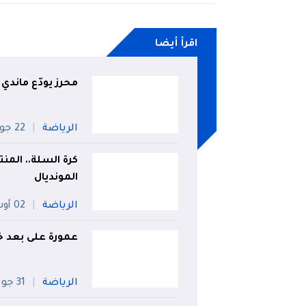
اقرأ أيضا
محرز يودّع ماندي 
الرياضة
22 جويلية
كرة السلة.. المن
المونديال
الرياضة
02 أوت
عمورة على بعد خ
الرياضة
31 جويلية