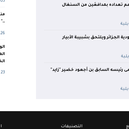
03 ماي
عم تعداده بمدافعَين من السنغال
منذ
.."
26 أفريل
ودية الجزائر ويلتحق بشبيبة الأبيار
اله
الخ
ى رئيسه السابق بن أجعود خضير "زايد"
23 أفريل
ع
التصنيفات
ا