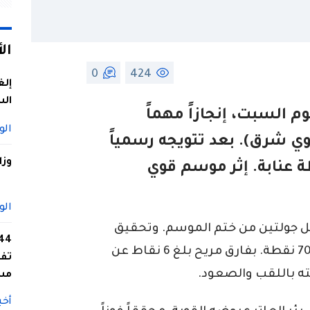
ال
0
424
إلغ
الس
م السبت، إنجازاً مهماً
الو
ي شرق). بعد تتويجه رسمياً
وزا
ة عنابة. إثر موسم قوي
الو
عد مرور 28 جولة، أي قبل جولتين من ختم الموسم. وتحقيق
الصعود بعد الإبتعاد في الصدارة برصيد 70 نقطة. بفارق مريح بلغ 6 نقاط عن
تفا
ه باللقب والصعود.
مس
أخب