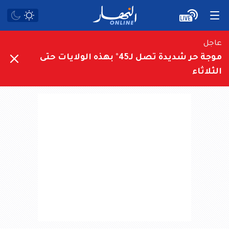
عاجل
موجة حر شديدة تصل لـ45° بهذه الولايات حتى
الثلاثاء