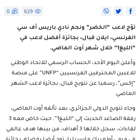
0
629
توّج لاعب “الخضر” ونجم نادي باريس أف سي
الفرنسي، ايلان قبال، بجائزة أفضل لاعب في
“الليغ1” خلال شهر أوت الماضي.
وأعلن اليوم الأحد، الحساب الرسمي للاتحاد الوطني
للاعبين المحترفين الفرنسيين “UNFP” على منصة
“إكس”، رسميا عن تتويج قبال، بجائزة لاعب الشهر
الماضي.
وجاء تتويج الدولي الجزائري، بعد تألقه أوت الماضي،
رفقة الصاعد الحديث إلى “الليغ1”. حيث خاض معه 3
لقاءات، سجل خلالها 3 أهداف، من بينها هدف عالمي
في مرمى أولمبيك مارسيليا، توج أيضا بفضله، بجائزة