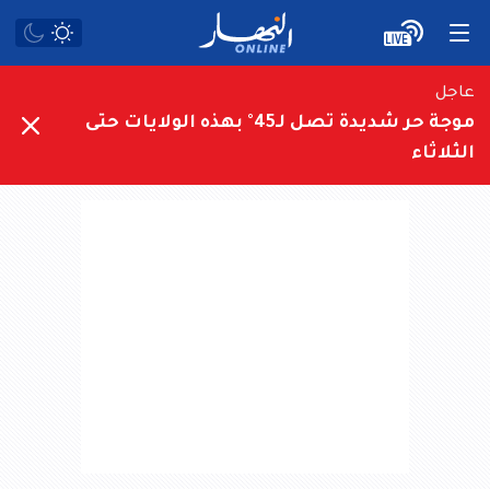
عاجل
موجة حر شديدة تصل لـ45° بهذه الولايات حتى
الثلاثاء