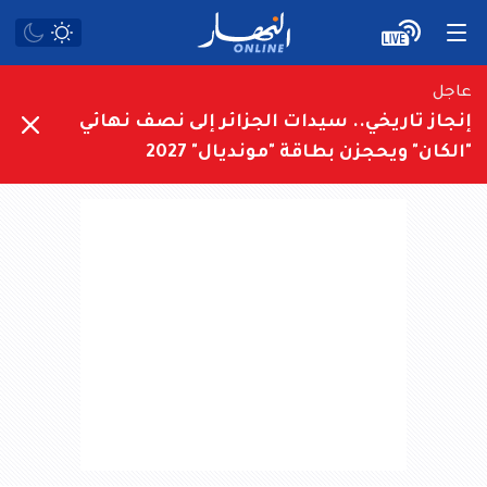
عاجل
إنجاز تاريخي.. سيدات الجزائر إلى نصف نهائي
"الكان" ويحجزن بطاقة "مونديال" 2027