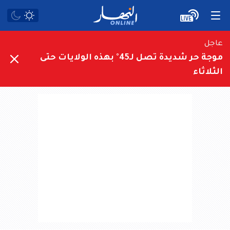
عاجل
موجة حر شديدة تصل لـ45° بهذه الولايات حتى
الثلاثاء