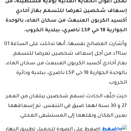
تمكن أعوان الحماية المدنية بولاية قسنطينة، من
إسعاف شخصين تعرضا للتسمم بغاز أحادي
أكسيد الكربون المنبعث من سخان الماء، بالوحدة
الجوارية 18 حي LSP ناصري، ببلدية الخروب.
وأشارت المصالح نفسها، أنها تدخلت على الساعة 01
سا11د من أجل إسعاف شخصين تعرضا للتسمم.
بغاز أحادي أكسيد الكربون المنبعث من سخان الماء،
بالوحدة الجوارية 18 حي LSP ناصري، ببلدية ودائرة
الخروب.
حيث خلّف الحادث تسمم شخصين يبلغان من العمر
27 و 30 سنة لهما ضيق في التنفس. تم إسعافهما
بعين المكان ونقلهما إلى المستشفى المحلي.
إضغط على الصورة لتحميل تطبيق النهار