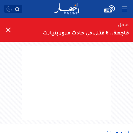
عاجل
فاجعة.. 6 قتلى في حادث مرور بتيارت