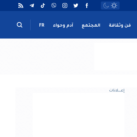
فن وثقافة
المجتمع
آدم وحواء
FR
إعــــلانات