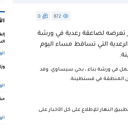
0
872
ال
 تعرضه لصاعقة رعدية في ورشة
إلغ
الس
لرعدية التي تساقط مساء اليوم
الو
ة.
وزا
عمل في ورشة بناء ، بحي سيساوي. وقد
ن المنطقة في قسنطينة.
الو
حذف
ق النهار للإطلاع على كل الآخبار على
الو