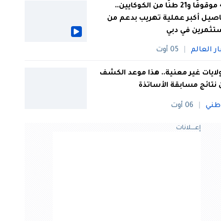
44 موقوفًا و21 طنًا من الكوكايين..
صيل أكبر عملية تهريب بدعم من
تثمرين في دبي
ار العالم
05 أوت
 ولايات غير معنية.. هذا موعد الكشف
نتائج مسابقة الأساتذة
طني
06 أوت
إعــــلانات