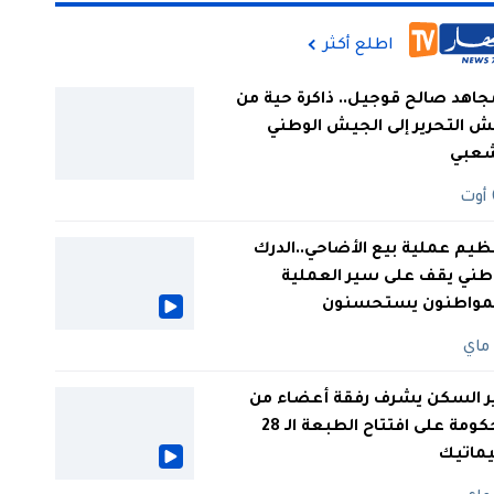
اطلع أكثر
جاهد صالح قوجيل.. ذاكرة حية من
 التحرير إلى الجيش الوطني
شعبي
ظيم عملية بيع الأضاحي..الدرك
طني يقف على سير العملية
لمواطنون يستحسنون
ر السكن يشرف رفقة أعضاء من
الحكومة على افتتاح الطبعة الـ 28
يماتيك