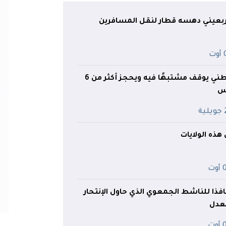
أربعيني دهسه قطار لنقل المسافرين
ت
تبسة.. الدرك الوطني يوقف مشتبهًا فيه ويحجز أكثر من 6
س
ية
ذه الولايات
وت
فذا للناشط الجمعوي الذي حاول الإنتحار
لعدل
وت