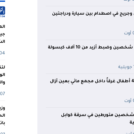
وجريح في اصطدام بين سيارة ودراجتين
الم
ت
جيش
ال
سطيف.. توقيف شخصين وضبط أزيد من 10 آلاف كبسولة
04 أوت
ة
لتن
الو
وا
07 ماي
ت
وزي
شخصين متورطين في سرقة كوابل
ية
بات