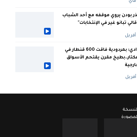
ر بودن يروي موقفه مع أحد الشباب
 قالي تبانو غير في الإنتخابات"
الوادي: بمردودية فاقت 600 قنطار في
كتار..بطيخ مقرن يقتحم الأسواق
ارجية
لنسخة
لمصورة