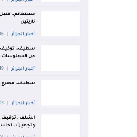
مستغانم.. قتيل 
ناريتين
أخبار الجزائر
06 أو
من المهلوسات
أخبار الجزائر
19 جويلي
سطيف.. مصرع 4 أطفال غرقاً داخل مجمع مائي بعين آزال
أخبار الجزائر
03 أو
الشلف.. توقيف 
وتجهيزات نحاس