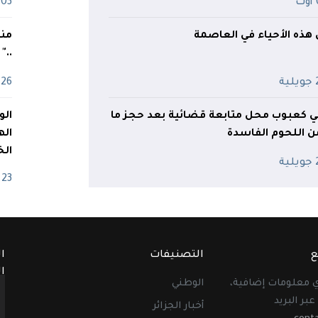
ت
03 ماي
 هذه الأحياء في العاصمة
منذ
.."
ية
26 أفريل
 كعبوب محل متابعة قضائية بعد حجز ما
اله
الخ
ية
23 أفريل
ع
التصنيفات
ا
ا
أي معلومات إضافية،
الوطني
عبر البريد
أخبار الجزائر