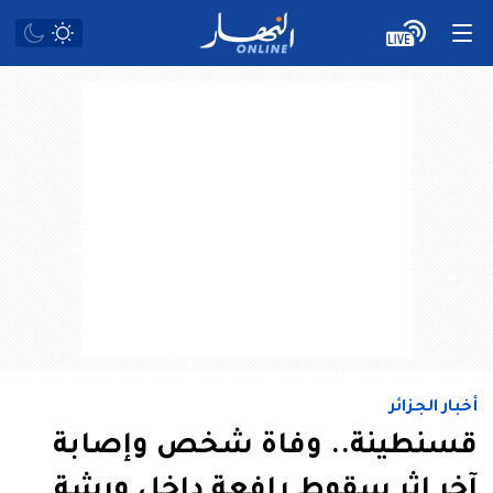
أخبار الجزائر
قسنطينة.. وفاة شخص وإصابة
آخر إثر سقوط رافعة داخل ورشة