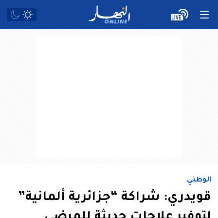
الوطني
قويدري: شراكة “جزائرية ألمانية”
لتوفير علاجات حديثة للمرضى