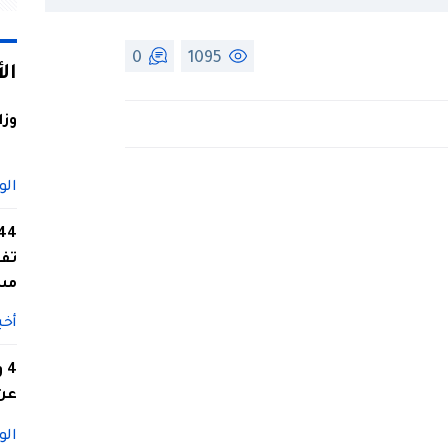
0
1095
ال
وزا
الو
تفا
مس
أخب
4
عن 
الو