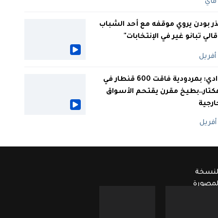
ر بودن يروي موقفه مع أحد الشباب
 قالي تبانو غير في الإنتخابات"
الوادي: بمردودية فاقت 600 قنطار في
كتار..بطيخ مقرن يقتحم الأسواق
ارجية
لنسخة
لمصورة