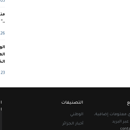
03 ماي
منذ
.."
26 أفريل
اله
الخ
23 أفريل
ع
التصنيفات
ا
ا
أي معلومات إضافية،
الوطني
عبر البريد
أخبار الجزائر
cont