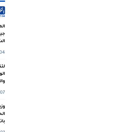
الم
جيش
ال
04 أوت
لتن
الو
وا
07 ماي
وزي
بات