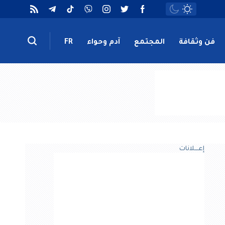
فن وثقافة
المجتمع
آدم وحواء
FR
إعــــلانات