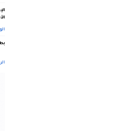
الإ
الأ
الو
بطل
الر