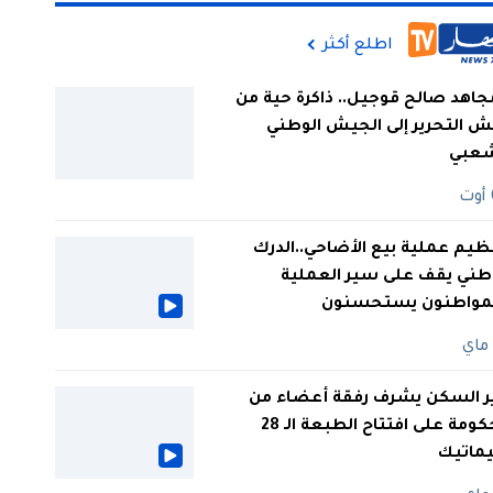
اطلع أكثر
جاهد صالح قوجيل.. ذاكرة حية من
 التحرير إلى الجيش الوطني
شعبي
ظيم عملية بيع الأضاحي..الدرك
طني يقف على سير العملية
لمواطنون يستحسنون
ر السكن يشرف رفقة أعضاء من
الحكومة على افتتاح الطبعة الـ 28
يماتيك