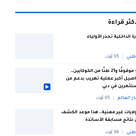
أكثر قراءة
رة الداخلية تحذر الأولياء
طني
05 أوت
44 موقوفًا و21 طنًا من الكوكايين..
صيل أكبر عملية تهريب بدعم من
تثمرين في دبي
ار العالم
05 أوت
 ولايات غير معنية.. هذا موعد الكشف
نتائج مسابقة الأساتذة
طني
06 أوت