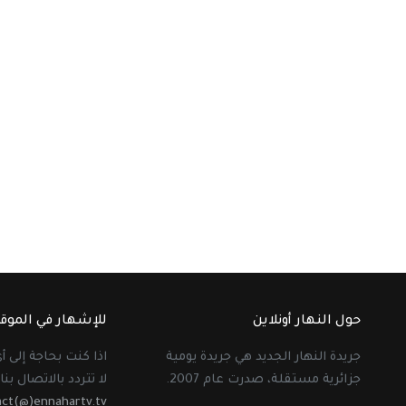
حول النهار أونلاين
للإشهار في الموق
جريدة النهار الجديد هي جريدة يومية
اذا كنت بحاجة إلى 
جزائرية مستقلة، صدرت عام 2007.
لا تتردد بالاتصال بنا 
act(@)ennahartv.tv