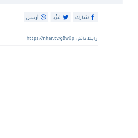
شارك
غرِّد
أرسل
رابط دائم :
https://nhar.tv/gBw0p