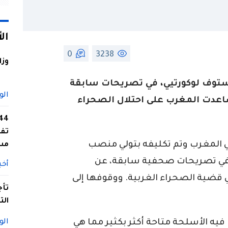
ال
0
3238
وزا
ستوف لوكورتيي، في تصريحات سابقة
الو
اعدت المغرب على احتلال الصحراء
تفا
 المغرب وتم تكليفه بتولي منصب
مس
ة، في تصريحات صحفية سابقة، عن
أخب
 قضية الصحراء الغربية. ووقوفها إلى
تأج
الت
 فيه الأسلحة متاحة أكثر بكثير مما هي
الو