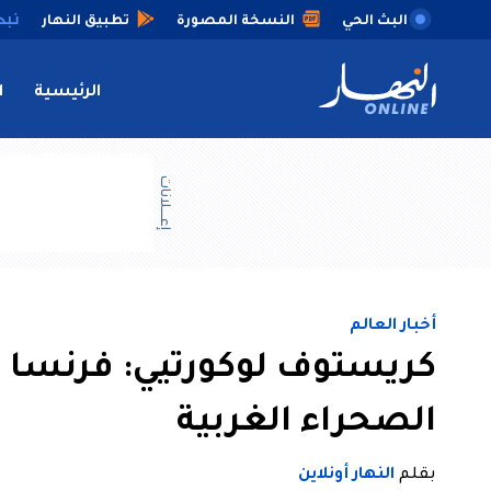
البث الحي
النسخة المصورة
تطبيق النهار
الرئيسية
ا
إعــــلانات
أخبار العالم
كريستوف لوكورتيي: فرنسا 
الصحراء الغربية
بقلم
النهار أونلاين