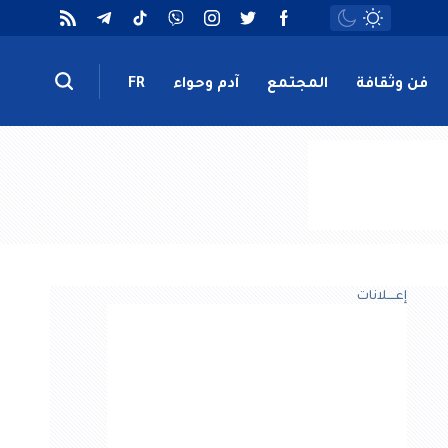
فن وثقافة
المجتمع
آدم وحواء
FR
إعــــلانات