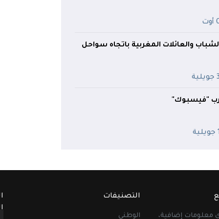
ت
لشباب والعائلات المغربية باتجاه سواحل
ية
ب "فيسبوك"
ة
ع
التصنيفات
ا
ا
أي معلومات إضافية،
الوطني