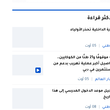
أكثر قراءة
رة الداخلية تحذر الأولياء
طني
05 أوت
44 موقوفًا و21 طنًا من الكوكايين..
صيل أكبر عملية تهريب بدعم من
تثمرين في دبي
ار العالم
05 أوت
يل موعد الدخول المدرسي إلى هذا
اريخ
طني
08 أوت