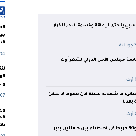
غربي يتحدّى الإعاقة وقسوة البحر للفرار
الم
جيش
ال
ية
04 أوت
رئاسة مجلس الأمن الدولي لشهر أوت
لتن
الو
ت
وا
إسباني: ما شهدته سبتة كان هجوما لا يمكن
07 ماي
بلادنا
وزي
ت
بات
سوريا.. 35 قتيلا و30 جريحا في اصطدام بين حافلتين بدير