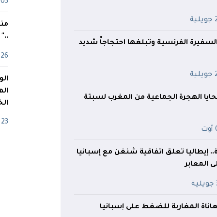
03 ماي
ية
منذ
.."
فيرة الفرنسية وتبلغها احتجاجاً شديد
26 أفريل
ية
اله
ايا الهجرة الجماعية من المغرب لسبتة
الخ
23 أفريل
ت
 إيطاليا تعلق اتفاقية شنغن مع إسبانيا
ى المعابر
ة
ناة المغاربة للضغط على إسبانيا