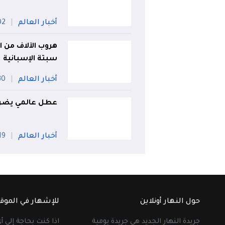
أخبار العالم
02 أو
هروب الآلاف من ا
سبتة الإسبانية
أخبار العالم
30 جويل
عطل عالمي يضر
أخبار العالم
19 جويلي
حول النهار أونلاين
للإشهار في الموق
جريدة النهار الجديد هي جريدة يومية
اذا كنت بحاجة إلى 