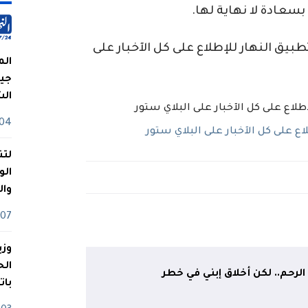
بسعادة لا نهاية لها.
ق النهار للإطلاع على كل الآخبار على
الم
جيش
ال
04 أوت
 على كل الآخبار على البلاي ستور
لتن
الو
وا
07 ماي
وزي
الرحم.. لكن أخلاق إبني في خطر
بات