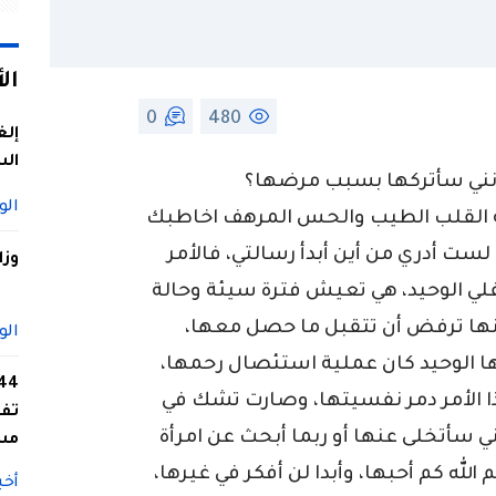
ال
0
480
إلغ
الس
أنني سأتركها بسبب مرضها؟
الو
 القلب الطيب والحس المرهف اخاطبك
لست أدري من أين أبدأ رسالتي، فالأمر
وزا
فلي الوحيد، هي تعيش فترة سيئة وحالة
نها ترفض أن تتقبل ما حصل معها،
الو
 الوحيد كان عملية استئصال رحمها،
ا الأمر دمر نفسيتها، وصارت تشك في
تفا
ي سأتخلى عنها أو ربما أبحث عن امرأة
مس
 الله كم أحبها، وأبدا لن أفكر في غيرها،
أخب