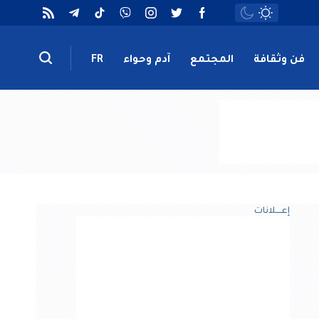
فن وثقافة
المجتمع
آدم وحواء
FR
إعــــلانات