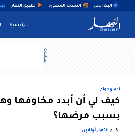
البث الحي
النسخة المصورة
تطبيق النهار
الرئيسية
ا
إعــــلانات
آدم وحواء
كيف لي أن أبدد مخاوفها وهي
بسبب مرضها؟
بقلم
النهار أونلاين