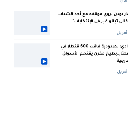
ر بودن يروي موقفه مع أحد الشباب
 قالي تبانو غير في الإنتخابات"
الوادي: بمردودية فاقت 600 قنطار في
كتار..بطيخ مقرن يقتحم الأسواق
ارجية