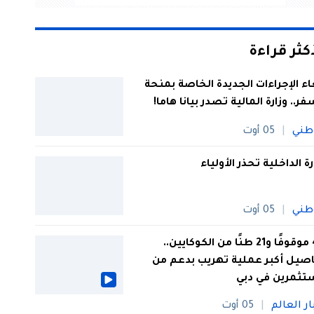
أكثر قراءة
اء الإجراءات الجديدة الخاصة بمنحة
فر.. وزارة المالية تصدر بيانا هاما!
طني
05 أوت
رة الداخلية تحذر الأولياء
طني
05 أوت
44 موقوفًا و21 طنًا من الكوكايين..
صيل أكبر عملية تهريب بدعم من
تثمرين في دبي
ار العالم
05 أوت