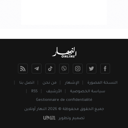
النسخة المصورة
الإشهار
من نحن
اتصل بنا
سياسة الخصوصية
الأرشيف
RSS
Gestionnaire de confidentialité
جميع
الحقوق
محفوظة © 2026 النهار أونلاين
تصميم وتطوير