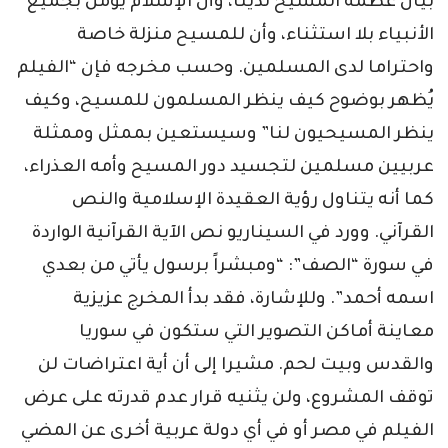
بيان عظمة المسيح لدينا، وأن الإسلام يؤمن بجميع
الأنبياء بلا استثناء، وأن للمسيح منزلة خاصة
واحتراما لدى المسلمين. وحسب مخرجه فإن “الفيلم
يُظهر بوضوح كيف ينظر المسلمون للمسيح، وكيف
ينظر المسيحيون لنا” وسيستعين بممثل وممثلة
عربيين مسلمين لتجسيد دور المسيح وأمه العذراء،
كما أنه يتناول رؤية العقيدة الإسلامية والنص
القرآني. وورد في السيناريو نص الآية القرآنية الواردة
في سورة “الصف”: “ومبشراً برسول يأتي من بعدي
اسمه أحمد”. وللإشارة، فقد بدأ المخرج عزيزية
معاينة أماكن التصوير التي ستكون في سوريا
والقدس وبيت لحم. مشيرا إلى أن أية اعتراضات لن
توقف المشروع، ولن يثنيه قرار عدم قدرته على عرض
الفيلم في مصر أو في أي دولة عربية أخرى عن المضي