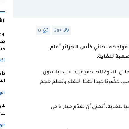
ال
0
397
تفا
ن مواجهة نهائي كأس الجزائر أمام
مس
عبة للغاية.
أخب
، خلال الندوة الصحفية بملعب نيلسون
تأج
الت
لعب، حضّرنا جيدا لهذا اللقاء ونعلم حجم
الو
غاية، أتمنى أن نقدّم مباراة في
4
عن 
الو