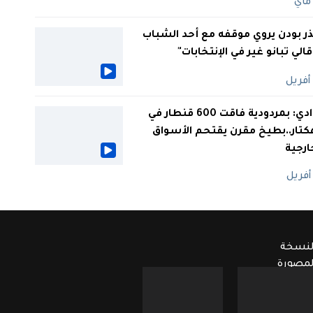
ر بودن يروي موقفه مع أحد الشباب
 قالي تبانو غير في الإنتخابات"
الوادي: بمردودية فاقت 600 قنطار في
كتار..بطيخ مقرن يقتحم الأسواق
ارجية
لنسخة
لمصورة