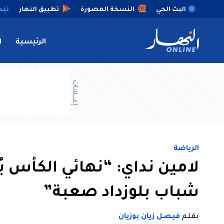
البث الحي
النسخة المصورة
تطبيق النهار
الرئيسية
ا
إعــــلانات
الرياضة
لامين نداي: “نهائي الكأس يُ
شباب بلوزداد صعبة”
بقلم
فيصل زيان بوزيان