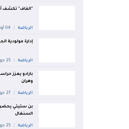
"الفاف" تكشف أو
الرياضة
04 أوت
إدارة مولودية الجز
الرياضة
25 جويلية
بارادو يعزز حراس
وهران
الرياضة
27 جويلية
بن ستيتي يحضر 
السنغال
الرياضة
25 جويلية