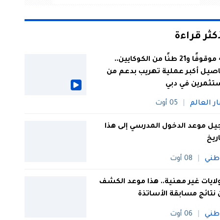
أكثر قراءة
44 موقوفًا و21 طنًا من الكوكايين..
صيل أكبر عملية تهريب بدعم من
تثمرين في دبي
ار العالم
05 أوت
يل موعد الدخول المدرسي إلى هذا
اريخ
طني
08 أوت
 ولايات غير معنية.. هذا موعد الكشف
نتائج مسابقة الأساتذة
طني
06 أوت