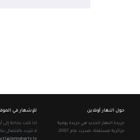
حول النهار أونلاين
للإشهار في الموق
جريدة النهار الجديد هي جريدة يومية
اذا كنت بحاجة إلى 
جزائرية مستقلة، صدرت عام 2007.
لا تتردد بالاتصال بنا 
act(@)ennahartv.tv