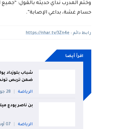
وختم المدرب نداي حديثه بالقول: “جميع ال
حسام غشة، بداعي الإصابة”.
رابط دائم :
https://nhar.tv/3Zn4e
اقرأ أيضا
شباب بلوزداد يواج
ضمن تربص تون
الرياضة
28 جويلية
بن ناصر يودع ميلا
الرياضة
07 أوت