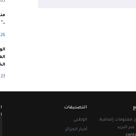
03 ماي
منذ
.."
26 أفريل
اله
الخ
23 أفريل
ع
التصنيفات
ا
ا
أي معلومات إضافية،
الوطني
عبر البريد
أخبار الجزائر
cont