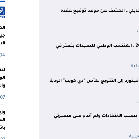
يلي.. الكشف عن موعد توقيع عقده
الم
جيش
ال
كأس إفريقيا 2026.. المنتخب الوطني للسيدات يتعثر في
04 أوت
لتن
الو
نورد إلى التتويج بكأس "دي كويب" الودية
وا
07 ماي
وزي
 بسبب الانتقادات ولم أندم على مسيرتي
بات