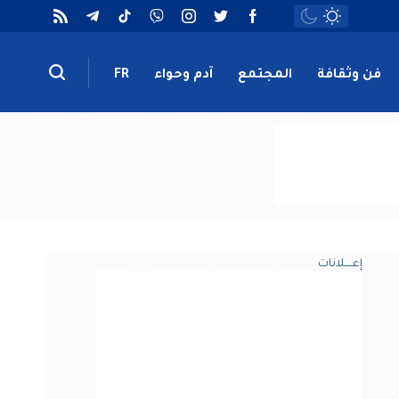
فن وثقافة
المجتمع
آدم وحواء
FR
إعــــلانات