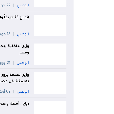
الوطني
22 جويلية
إندلاع 73 حريقاً وإجلاء 21 عائلة خلال 24 ساعة!
الوطني
18 جويلية
وزير الداخلية يبح
وقطر
الوطني
21 جويلية
​وزير الصحة يزور
بمستشفى مصطف
الوطني
02 أوت
رياح.. أمطار ورعو