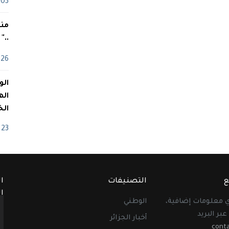
03 ماي
منذ
.."
26 أفريل
اله
الخ
23 أفريل
ع
التصنيفات
ا
ا
أي معلومات إضافية،
الوطني
عبر البريد
أخبار الجزائر
cont