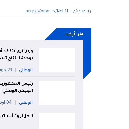
رابط دائم :
https://nhar.tv/NcLMj
اقرأ أيضا
بوحدة الإنتاج تل
الوطني
23 جويلية
رئيس الجمهورية 
الجيش الوطني ا
الوطني
04 أوت
الجزائر وتشاد ت