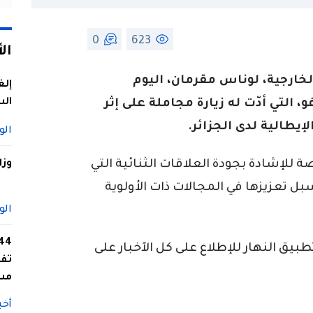
0
623
ال
لخارجية، لوناس مقرمان، اليوم
إلغ
الس
و، التي أدّت له زيارة مجاملة على إثر
يطالية لدى الجزائر.
الو
 للإشادة بجودة العلاقات الثنائية التي
وزا
ل تعزيزها في المجالات ذات الأولوية
الو
ق النهار للإطلاع على كل الآخبار على
تفا
مس
أخب