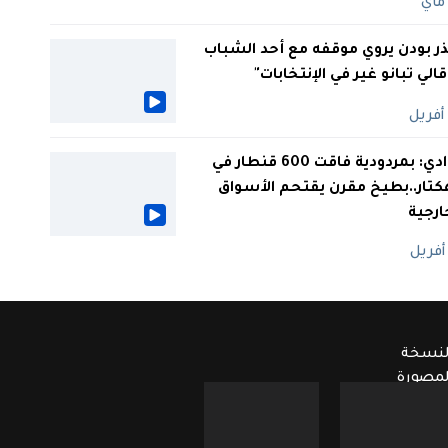
ر بودن يروي موقفه مع أحد الشباب
 قالي تبانو غير في الإنتخابات"
الوادي: بمردودية فاقت 600 قنطار في
كتار..بطيخ مقرن يقتحم الأسواق
ارجية
لنسخة
لمصورة