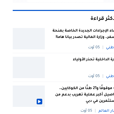
أكثر قراءة
اء الإجراءات الجديدة الخاصة بمنحة
فر.. وزارة المالية تصدر بيانا هاما!
طني
05 أوت
رة الداخلية تحذر الأولياء
طني
05 أوت
44 موقوفًا و21 طنًا من الكوكايين..
صيل أكبر عملية تهريب بدعم من
تثمرين في دبي
ار العالم
05 أوت