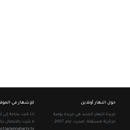
حول النهار أونلاين
للإشهار في الموق
جريدة النهار الجديد هي جريدة يومية
اذا كنت بحاجة إلى 
جزائرية مستقلة، صدرت عام 2007.
لا تتردد بالاتصال بنا 
act(@)ennahartv.tv