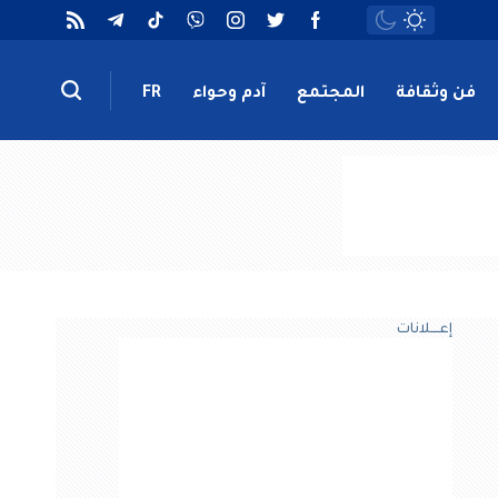
فن وثقافة
المجتمع
آدم وحواء
FR
إعــــلانات