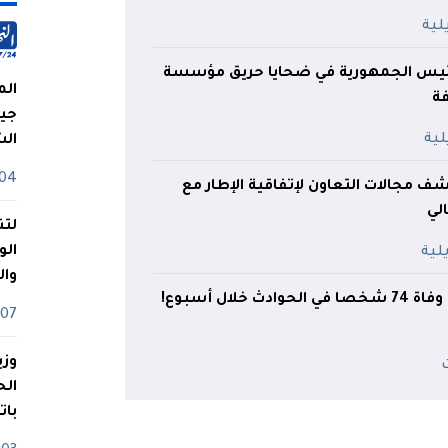
رئيس الجمهورية في ضحايا حريق مؤسسة
الم
ة
جيش
ال
04 أوت
 مجالات التعاون لإتفاقية الإطار مع
الي
لتن
الو
وا
 خلال أسبوع!
07 ماي
وزي
بات