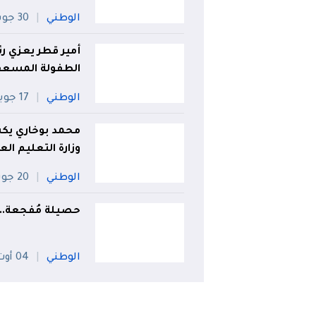
الوطني
30 جويلية
أمير قطر يعزي 
الطفولة المسعف
الوطني
17 جويلية
محمد بوخاري يكشف
وزارة التعليم الع
الوطني
20 جويلية
حصيلة مُفجعة.. وفاة 74 شخصا في الحوادث
الوطني
04 أوت