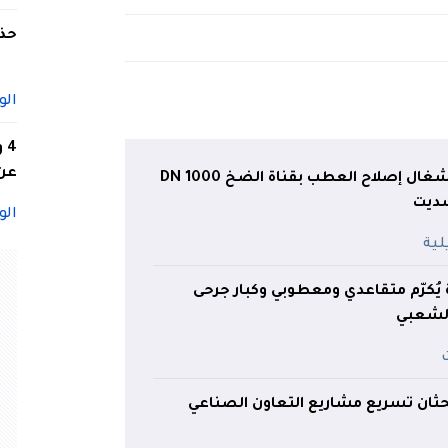
حذف
الو
4
عن 
وزير الري يتفقد أشغال إصلاح العطب بقناة الضخ DN 1000
سديت
الو
يُكرّم متقاعدي ومعطوبي وكبار جرحى
لشعبي
بحثان تسريع مشاريع التعاون الصناعي