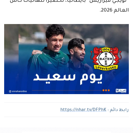
“لويجي فيراريس” بايطاليا، تحضيرا لنهائيات كأس
العالم 2026.
رابط دائم :
https://nhar.tv/DFPhK