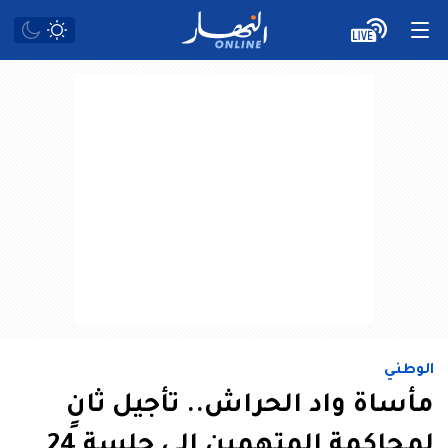
الوطني
مأساة واد الحراش.. تأجيل ثانٍ
لمحاكمة المتهمين إلى جلسة 24