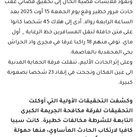
وتعود ملابسات قضية الحال إلى تحقيق قضائي عقب
حادث مرور خطير وقع يوم الجمعة 15 أوت 2025 بعد
الساعة الرابعة زوالا. أدى إلى هلاك 45 شخصا كانوا
على متن حافلة لنقل المسافرين خط الرغاية _ أول
ماي. توفي منهم 18 راكبا غرقا في مجرى واد الحراش
بحي المحمدية بالعاصمة.
وعلى إثر الحادث الأليم، تنقلت فرقة الحماية المدنية
الى عين المكان ونجحت في إنقاذ 23 شخصا بصعوبة
كبيرة.
وكشفت التحقيقات الأولية التي أوكلت
التحقيقات لفرقة مكافحة الجريمة الكبرى
التابعة للشرطة مخالفات خطيرة. كانت سببا
كافيا لارتكاب الحادث المأساوي، منها حمولة