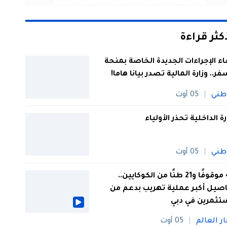
أكثر قراءة
اء الإجراءات الجديدة الخاصة بمنحة
فر.. وزارة المالية تصدر بيانا هاما!
طني
05 أوت
رة الداخلية تحذر الأولياء
طني
05 أوت
44 موقوفًا و21 طنًا من الكوكايين..
صيل أكبر عملية تهريب بدعم من
تثمرين في دبي
ار العالم
05 أوت