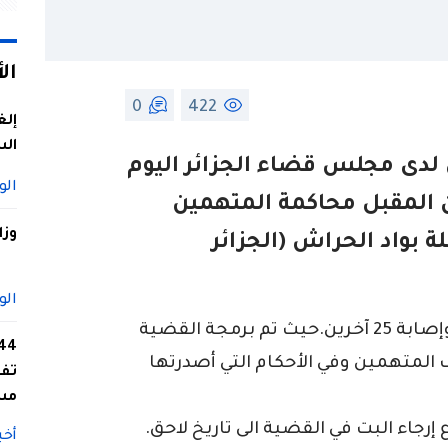
ال
0
422
إلغ
الس
ى لدى مجلس قضاء الجزائر اليوم
الو
تأجيل إلى تاريخ 10 جوان المقبل محاكمة المتهمين
وزا
 بواد الحراش (الجزائر
الو
وهو الحادث الذي أودى بحياة 18 شخصاً وإصابة 25 آخرين.حيث تم برمجة القضية
 المتهمين وفي الأحكام التي أصدرتها
تفا
مس
إرجاء البت في القضية الى تاريخ لاحق.
أخب