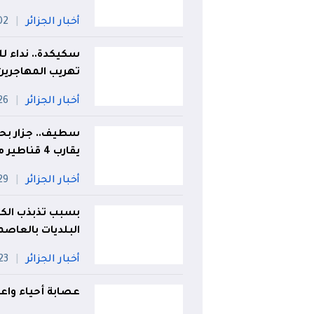
أخبار الجزائر
02 أو
سكيكدة.. نداء
تهريب المهاجرين
أخبار الجزائر
26 جويل
سطيف.. جزار بحي
يقارب 4 قناطير من اللحوم الفاسدة
أخبار الجزائر
29 جويل
بسبب تذبذب الكهرب
البلديات بالعاصم
أخبار الجزائر
23 جويلي
عصابة أحياء واعتد