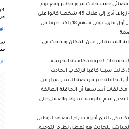
قضائي عقب حادث مرور خطير وقع يوم
4
الجمعة 15 أوت 2025 بعد الساعة الرابعة زوالا، أدى إلى هلاك 45 شخصا كانوا على
عن 
متن حافلة لنقل المسافرين خط الرغاية _ أول ماي، توفي منهم 18 راكبا غرقا في
الو
صمة.
اية المدنية الى عين المكان ونجحت في
سيد
منا
لتحقيقات لفرقة مكافحة الجريمة
الر
كانت سببا كافيا لارتكاب الحادث
ا حمولة زائدة (45 راكباً) وأن الحافلة غير مرخصة للسير بقرار من
 مخالفات أساسها أن الحافلة الهالكة
ا يعني عدم قانونية سيرها والعمل على
انيكي، الذي أجراه خبراء المعهد الوطني
 المباشر للحادث هو تعطل نظام التوجيه،