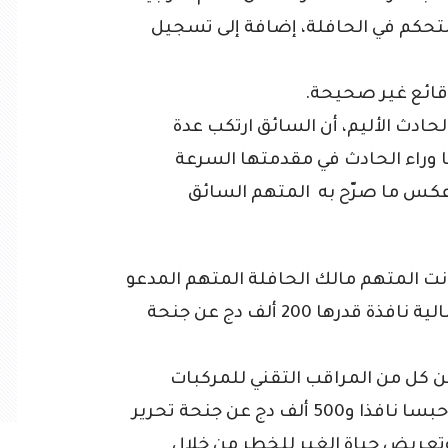
لتحكم في الحافلة، إضافة إلى تسجيل
قائع غير صحيحة.
حادث الأليم، أن السائق ارتكب عدة
 وراء الحادث في مقدمتها السرعة
كلم في الساعة عكس ما صرّح به المتهم السائق
دانت المتهم مالك الحافلة المتهم المدعو
(ح.رفيق) بـ5سنوات حبسًا نافذا وغرامة مالية نافذة قدرها 200 ألف دج عن جنحة
 كل من المراقب التقني للمركبات
المتهم المدعو (ا.جلال) عقوبة 4 سنوات حبسا نافذا و500 ألف دج عن جنحة تحرير
عريض حياة الغير للخطر من خلال