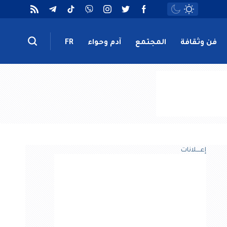
فن وثقافة
المجتمع
آدم وحواء
FR
إعــــلانات