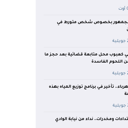
ت
 للجمهور بخصوص شخص متورط في
ية
 كعبوب محل متابعة قضائية بعد حجز ما
ية
اء.. تأخير في برنامج توزيع المياه بهذه
ة
ة
اءات ومخدرات.. نداء من نيابة الوادي