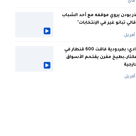
ر بودن يروي موقفه مع أحد الشباب
 قالي تبانو غير في الإنتخابات"
الوادي: بمردودية فاقت 600 قنطار في
كتار..بطيخ مقرن يقتحم الأسواق
ارجية