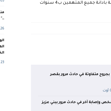
03 ماي
بينما طالب ممثل الحق العام في الجلسة بادانة جميع المتهمين ب4 سنوات
منذ
.."
26 أفريل
اله
الخ
23 أفريل
خاص بجروح متفاوتة في حادث مرور بقصر
ت
 وإصابة آخر في حادث مرور ببني عزيز