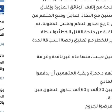
مة مع إتلاف الوثائق المزورة وإغلاق
نتين مع النفاذ العاجل ومنع المتهم من
الم
تاريخ صدور الحكم ونفس العقوبة، تم
جيش
فلة عن جنحة القتل الخطأ بواسطة
ال
ير للخطر مع تعليق رخصة السياقة لمدة
04 أوت
لتن
مين حبسا، منها عام غير نافدة وغرامة
الو
وا
هم د.حمزة وبقية المتهمين أن يدفعوا
07 ماي
وتعويضات مالية أخرى متفاوتة تراوحت بين 30 ألف و 60 ألف للذوي الحقوق جبرا
وزي
ة.
بات
تعرضوا لجروح