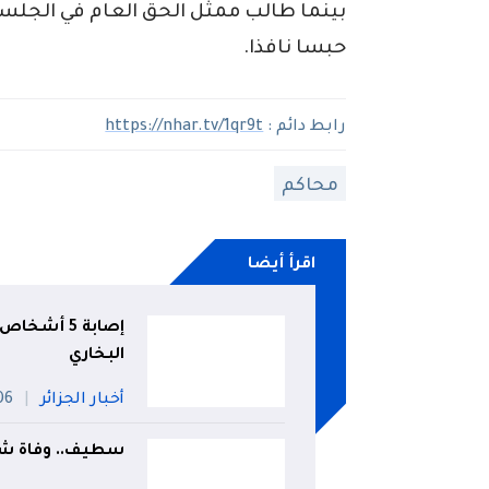
حبسا نافذا.
رابط دائم :
https://nhar.tv/1qr9t
محاكم
اقرأ أيضا
إصابة 5 أش
البخاري
أخبار الجزائر
06 أو
سطيف.. وفاة شخص