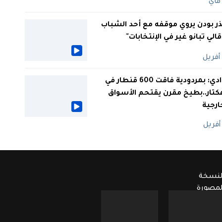
ر بودن يروي موقفه مع أحد الشباب
 قالي تبانو غير في الإنتخابات"
الوادي: بمردودية فاقت 600 قنطار في
كتار..بطيخ مقرن يقتحم الأسواق
ارجية
لنسخة
لمصورة