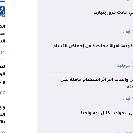
الم
ت
جيش
ال
ودها امراة مختصة في إجهاض النساء
04 أوت
ية
لتن
الو
وإصابة آخر اثر اصطدام حافلة نقل
وا
نة
07 ماي
ت
وزي
بات