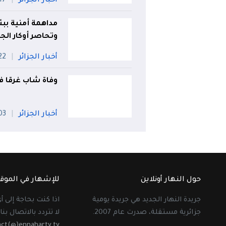
أخبار الجزائر
17 جويلي
مداهمة أمنية ببئ
وتحاصر أوكار الج
أخبار الجزائر
22 جويل
وفاة شاب غرقا 
أخبار الجزائر
03 أو
حول النهار أونلاين
للإشهار في الموق
جريدة النهار الجديد هي جريدة يومية
اذا كنت بحاجة إلى 
جزائرية مستقلة، صدرت عام 2007.
لا تتردد بالاتصال بنا 
act(@)ennahartv.tv