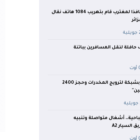
5 سنوات حبسا نافذا لمغترب قام بتهريب 1084 هاتف نقال
ائر
ية
ف حافلة لنقل المسافرين بباتنة
ت
الجلفة.. الإطاحة بشبكة لترويج المخدرات وحجز 2400
ين"
احية.. أشغال متواصلة وتنبيه
السيار A2
ت