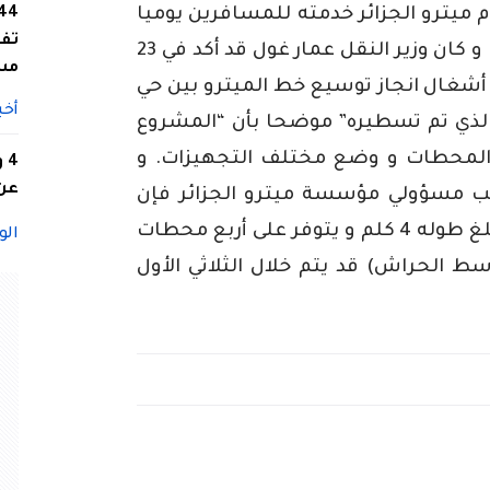
و منذ تدشينه في نوفمبر 2011 يقدم ميترو الجزائر خدمته للمسافرين يوميا
تفا
من الساعة ال5:00 صباحا إلى 23:00 ليلا. و كان وزير النقل عمار غول قد أكد في 23
مس
ن أشغال انجاز توسيع خط الميترو بين حي
أخب
الذي تم تسطيره” موضحا بأن “المشروع
المحطات و وضع مختلف التجهيزات. و
4
عن 
ل في أواخر 2014”. و حسب مسؤولي مؤسسة ميترو الجزائر فإن
الاستغلال التجاري لهذا التوسع الذي يبلغ طوله 4 كلم و يتوفر على أربع محطات
الو
حطة و وسط الحراش) قد يتم خلال الثلاثي الأول