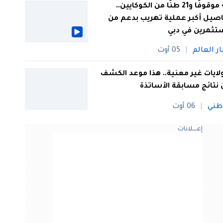
44 موقوفًا و21 طنًا من الكوكايين..
صيل أكبر عملية تهريب بدعم من
تثمرين في دبي
ار العالم
05 أوت
 ولايات غير معنية.. هذا موعد الكشف
نتائج مسابقة الأساتذة
طني
06 أوت
إعــــلانات