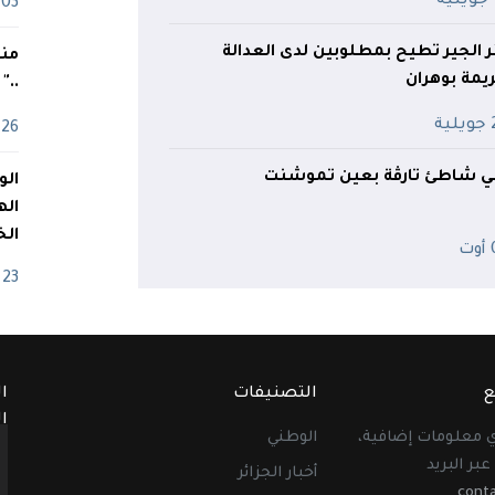
ة
03 ماي
ر الجير تطيح بمطلوبين لدى العدالة
منذ
ريمة بوهران
.."
ية
26 أفريل
في شاطئ تارڤة بعين تموشنت
اله
الخ
ت
23 أفريل
ع
التصنيفات
ا
ا
أي معلومات إضافية،
الوطني
عبر البريد
أخبار الجزائر
cont