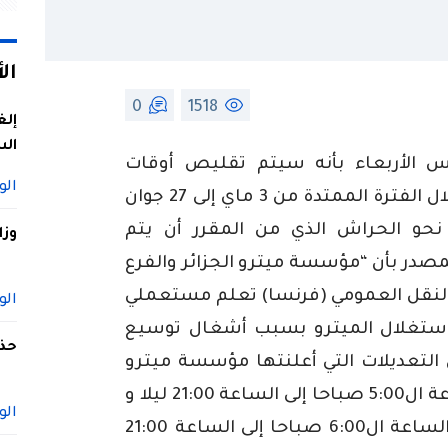
ال
0
1518
إلغ
الس
س الأربعاء بأنه سيتم تقليص أوقات
الو
استغلال ميترو الجزائر بثلاث ساعات خلال الفترة الممتدة من 3 ماي إلى 27 جوان
و الحراش الذي من المقرر أن يتم
وزا
2. و أوضح ذات المصدر بأن “مؤسسة ميترو الجزائر والفرع
لنقل العمومي (فرنسا) تعلم مستعملي
الو
ت استغلال الميترو بسبب أشغال توسيع
حذف
 التعديلات التي أعلنتها مؤسسة ميترو
الجزائر هي كالآتي “3 ماي 2014 : من الساعة ال5:00 صباحا إلى الساعة 21:00 ليلا و
الو
من 4 مايو إلى غاية 27 جوان 2014 : من الساعة ال6:00 صباحا إلى الساعة 21:00