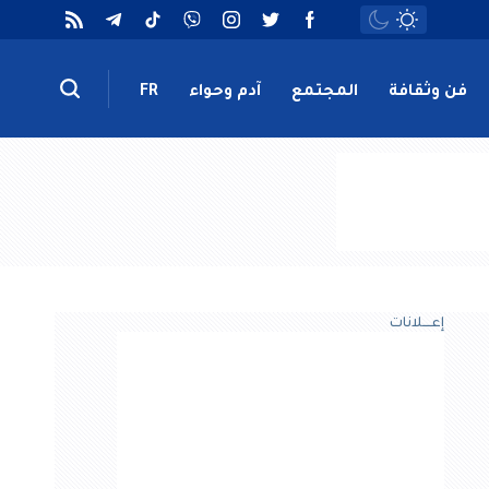
فن وثقافة
المجتمع
آدم وحواء
FR
إعــــلانات